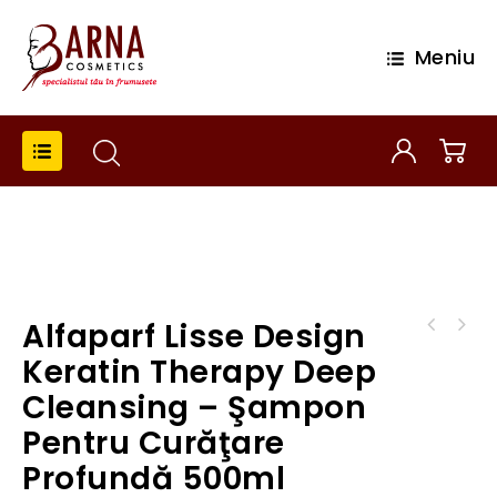
Meniu
Alfaparf Lisse Design
Alfaparf Precious Nature Hair With Bad
Habits - Cremă cu Dublă Acţiune pentru Păr
Keratin Therapy Deep
Rebel 200ml
Cleansing – Şampon
Pentru Curăţare
Profundă 500ml