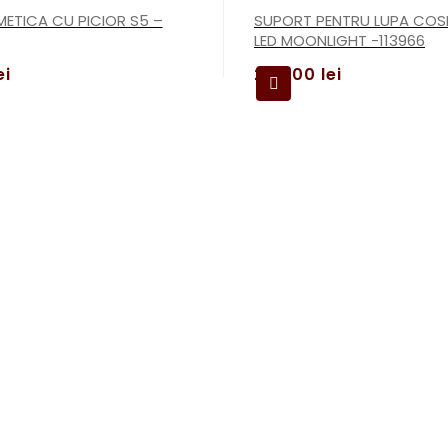
ETICA CU PICIOR S5 –
SUPORT PENTRU LUPA COS
LED MOONLIGHT -113966
ei
299,00
lei