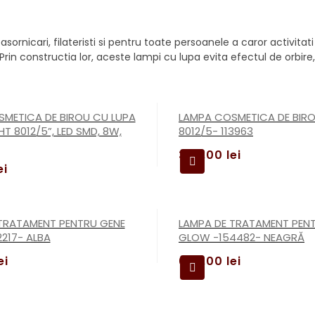
sornicari, filateristi si pentru toate persoanele a caror activita
Prin constructia lor, aceste lampi cu lupa evita efectul de orbire
METICA DE BIROU CU LUPA
LAMPA COSMETICA DE BIR
T 8012/5”, LED SMD, 8W,
8012/5- 113963
349,00
lei
ei
TRATAMENT PENTRU GENE
LAMPA DE TRATAMENT PEN
217- ALBA
GLOW -154482- NEAGRĂ
ei
690,00
lei