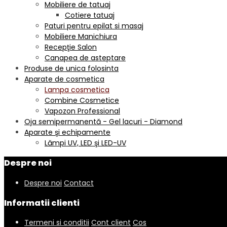
Mobiliere de tatuaj
Cotiere tatuaj
Paturi pentru epilat si masaj
Mobiliere Manichiura
Recepţie Salon
Canapea de asteptare
Produse de unica folosinta
Aparate de cosmetica
Lampa cosmetica
Combine Cosmetice
Vapozon Professional
Oja semipermanentă - Gel lacuri - Diamond
Aparate şi echipamente
Lămpi UV, LED şi LED-UV
Despre noi
Despre noi
Contact
Informatii clienti
Termeni si conditii
Cont client
Cos