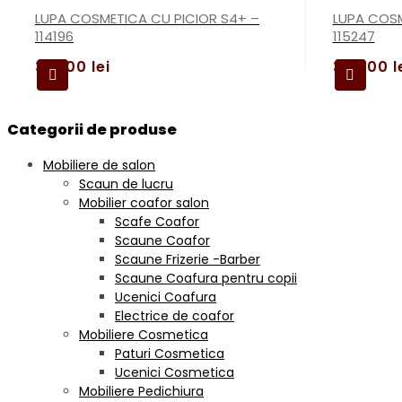
LUPA COSMETICA CU PICIOR S4+ –
LUPA COSM
114196
115247
319,00
lei
399,00
l
Categorii de produse
Mobiliere de salon
Scaun de lucru
Mobilier coafor salon
Scafe Coafor
Scaune Coafor
Scaune Frizerie -Barber
Scaune Coafura pentru copii
Ucenici Coafura
Electrice de coafor
Mobiliere Cosmetica
Paturi Cosmetica
Ucenici Cosmetica
Mobiliere Pedichiura