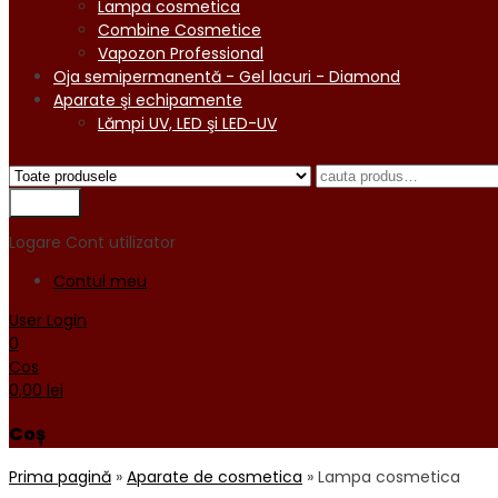
Lampa cosmetica
Combine Cosmetice
Vapozon Professional
Oja semipermanentă - Gel lacuri - Diamond
Aparate şi echipamente
Lămpi UV, LED şi LED-UV
Logare
Cont utilizator
Contul meu
User Login
0
Cos
0,00
lei
Coș
Prima pagină
»
Aparate de cosmetica
»
Lampa cosmetica