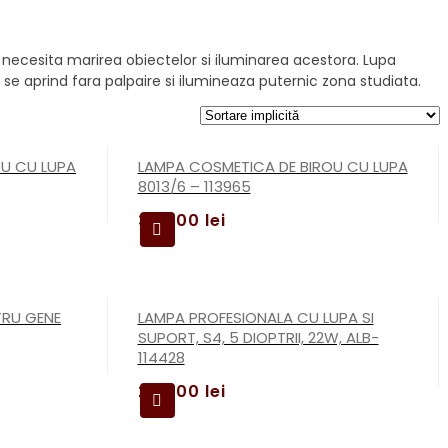
ti necesita marirea obiectelor si iluminarea acestora. Lupa
, se aprind fara palpaire si ilumineaza puternic zona studiata.
OU CU LUPA
LAMPA COSMETICA DE BIROU CU LUPA
8013/6 – 113965
369,00
lei
TRU GENE
LAMPA PROFESIONALA CU LUPA SI
SUPORT, S4, 5 DIOPTRII, 22W, ALB-
114428
269,00
lei