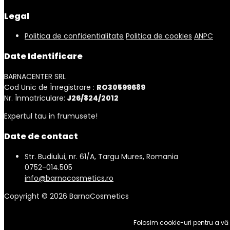
Legal
Politica de confidentialitate
Politica de cookies
ANPC
Date Identificare
BARNACENTER SRL
Cod Unic de Înregistrare :
RO30599689
Nr. Înmatriculare:
J26/824/2012
Expertul tau in frumusete!
Date de contact
Str. Budiului, nr. 61/A, Targu Mures, Romania
0752-014.505
info@barnacosmetics.ro
Copyright © 2026 BarnaCosmetics
Folosim cookie-uri pentru a vă