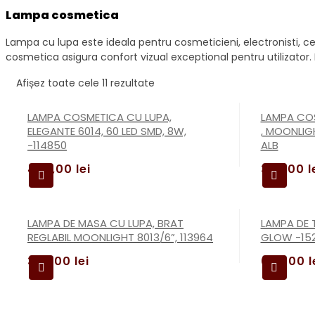
Lampa cosmetica
Lampa cu lupa este ideala pentru cosmeticieni, electronisti, cea
cosmetica asigura confort vizual exceptional pentru utilizator. 
Afișez toate cele 11 rezultate
LAMPA COSMETICA CU LUPA,
LAMPA COS
ELEGANTE 6014, 60 LED SMD, 8W,
, MOONLIGH
-114850
ALB
449,00
lei
359,00
l
LAMPA DE MASA CU LUPA, BRAT
LAMPA DE 
REGLABIL MOONLIGHT 8013/6”, 113964
GLOW -152
369,00
lei
690,00
l