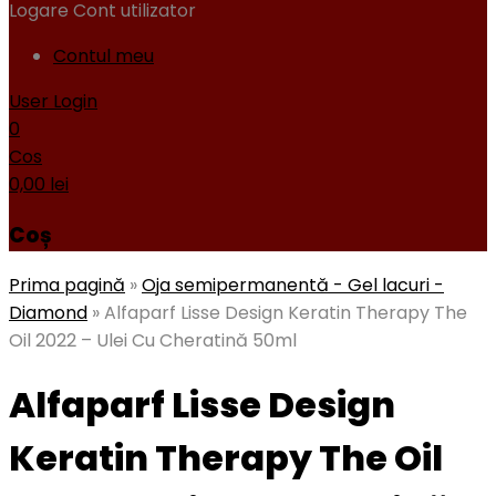
Logare
Cont utilizator
Contul meu
User Login
0
Cos
0,00
lei
Coș
Prima pagină
»
Oja semipermanentă - Gel lacuri -
Diamond
»
Alfaparf Lisse Design Keratin Therapy The
Oil 2022 – Ulei Cu Cheratină 50ml
Alfaparf Lisse Design
Keratin Therapy The Oil