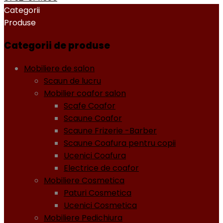
Categorii
Produse
Categorii de produse
Mobiliere de salon
Scaun de lucru
Mobilier coafor salon
Scafe Coafor
Scaune Coafor
Scaune Frizerie -Barber
Scaune Coafura pentru copii
Ucenici Coafura
Electrice de coafor
Mobiliere Cosmetica
Paturi Cosmetica
Ucenici Cosmetica
Mobiliere Pedichiura