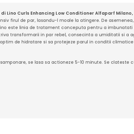
di Lino Curls Enhancing Low Conditioner Alfaparf Milano,
tensiv firul de par, lasandu-l moale la atingere. De asemenea,
Lino este linia de tratament conceputa pentru a imbunatati 
iva transformarii in par rebel, consecinta a umiditatii si a 
 optim de hidratare si sa protejeze parul in conditii climatic
 samponare, se lasa sa actioneze 5-10 minute. Se clateste 