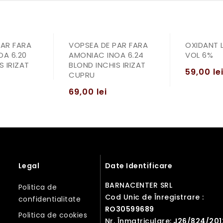
PAR FARA
VOPSEA DE PAR FARA
OXIDANT L
OA 6.20
AMONIAC INOA 6.24
VOL 6%
S IRIZAT
BLOND INCHIS IRIZAT
59,00
le
CUPRU
69,00
lei
Legal
Date Identificare
BARNACENTER SRL
Politica de
Cod Unic de Înregistrare :
confidentialitate
RO30599689
Politica de cookies
Nr. Înmatriculare:
J26/824/201