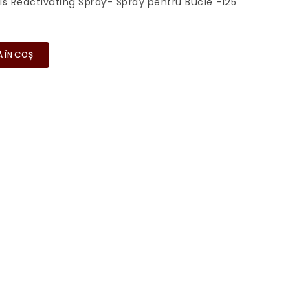
rls Reactivating Spray- Spray pentru Bucle -125
 ÎN COȘ