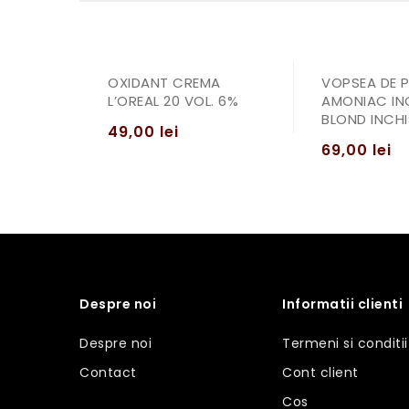
OXIDANT CREMA
VOPSEA DE 
L’OREAL 20 VOL. 6%
AMONIAC IN
BLOND INCHI
49,00
lei
69,00
lei
Despre noi
Informatii clienti
Despre noi
Termeni si conditii
Contact
Cont client
Cos