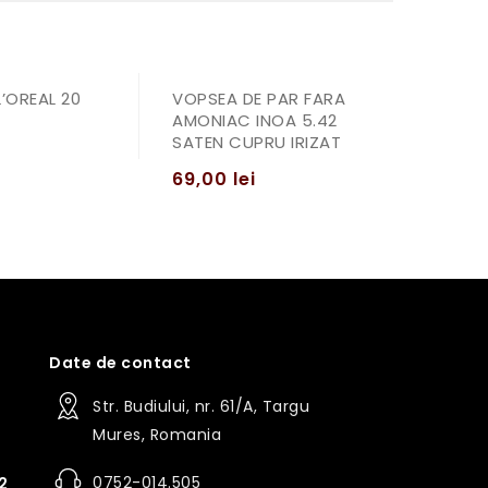
’OREAL 20
VOPSEA DE PAR FARA
AMONIAC INOA 5.42
SATEN CUPRU IRIZAT
i
69,00
lei
Date de contact
Str. Budiului, nr. 61/A, Targu
Mures, Romania
0752-014.505
2