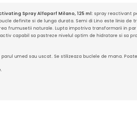
ctivating Spray Alfaparf Milano, 125 ml:
spray reactivant pe
bucle definite si de lunga durata. Semi di Lino este linia 
rea frumusetii naturale. Lupta impotriva transformarii in par 
ctiv capabil sa pastreze nivelul optim de hidratare si sa prot
parul umed sau uscat. Se stilizeaza buclele de mana. Poate f
.