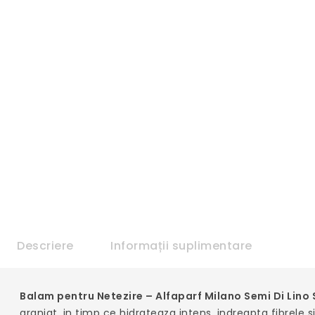
Descriere
Informații suplimentare
Balam pentru Netezire – Alfaparf Milano Semi Di Lino
aranjat, in timp ce hidrateaza intens, indreapta fibrele 