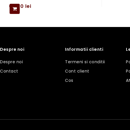
69,00
lei
Despre noi
Informatii clienti
L
Despre noi
Termeni si conditii
P
Contact
Cont client
P
Cos
A