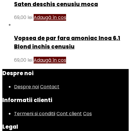
Saten deschis cenusiu moca
69,00
lei
Adaugă în coș
Vopsea de par fara amoniac Inoa 6.1
Blond inchis cenusiu
69,00
lei
Adaugă în coș
Despre noi
Despre noi
Contact
Informatii clienti
Termeni si conditii
Cont client
Cos
Legal