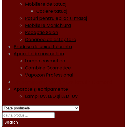
Mobiliere de tatuaj
Cotiere tatuaj
Paturi pentru epilat si masaj
Mobiliere Manichiura
Recepţie Salon
Canapea de asteptare
Produse de unica folosinta
Aparate de cosmetica
Lampa cosmetica
Combine Cosmetice
Vapozon Professional
Oja semipermanentă - Gel lacuri - Diamond
Aparate şi echipamente
Lămpi UV, LED şi LED-UV