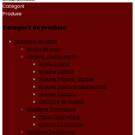
Categorii
Produse
Categorii de produse
Mobiliere de salon
Scaun de lucru
Mobilier coafor salon
Scafe Coafor
Scaune Coafor
Scaune Frizerie -Barber
Scaune Coafura pentru copii
Ucenici Coafura
Electrice de coafor
Mobiliere Cosmetica
Paturi Cosmetica
Ucenici Cosmetica
Mobiliere Pedichiura