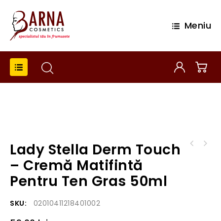
Meniu
Lady Stella Derm Touch
Vopsea de par demipermanenta Color Touch
Vopsea de par demipermanenta Color Touch
66/44 - Blond inchis intens roscat intens
– Cremă Matifintă
0/00 - Clear special mix
Pentru Ten Gras 50ml
SKU:
02010411218401002