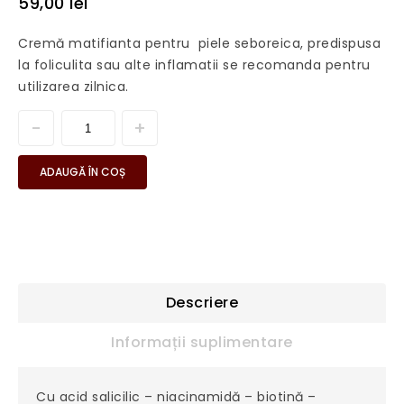
59,00
lei
Cremă matifianta pentru piele seboreica, predispusa
la foliculita sau alte inflamatii se recomanda pentru
utilizarea zilnica.
ADAUGĂ ÎN COȘ
Descriere
Informații suplimentare
Cu acid salicilic – niacinamidă – biotină –