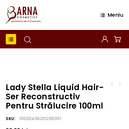
Meniu
Lady Stella Liquid Hair-
Lady Stella Vitastyle- Fixativ extra
Ser Reconstructiv
puternic 750ml
Pentru Strălucire 100ml
SKU:
01030406201206001