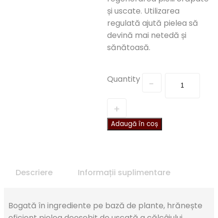
și uscate. Utilizarea
regulată ajută pielea să
devină mai netedă și
sănătoasă.
Quantity
Adaugă în coș
Descriere
Informații suplimentare
Bogată în ingrediente pe bază de plante, hrănește
eficient pielea deosebit de uscată a călcâiului,