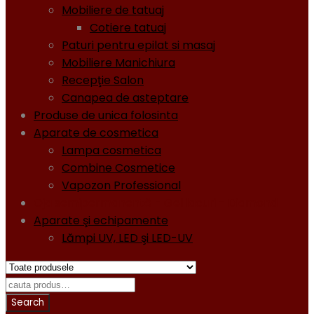
Mobiliere de tatuaj
Cotiere tatuaj
Paturi pentru epilat si masaj
Mobiliere Manichiura
Recepţie Salon
Canapea de asteptare
Produse de unica folosinta
Aparate de cosmetica
Lampa cosmetica
Combine Cosmetice
Vapozon Professional
Oja semipermanentă - Gel lacuri - Diamond
Aparate şi echipamente
Lămpi UV, LED şi LED-UV