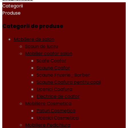
Categorii
Produse
Categorii de produse
Mobiliere de salon
Scaun de lucru
Mobilier coafor salon
Scafe Coafor
Scaune Coafor
Scaune Frizerie -Barber
Scaune Coafura pentru copii
Ucenici Coafura
Electrice de coafor
Mobiliere Cosmetica
Paturi Cosmetica
Ucenici Cosmetica
Mobiliere Pedichiura