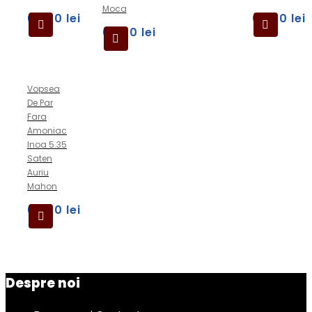
Moca
69,00
lei
69,00
lei
69,00
lei
Vopsea
De Par
Fara
Amoniac
Inoa 5.35
Saten
Auriu
Mahon
69,00
lei
Despre noi