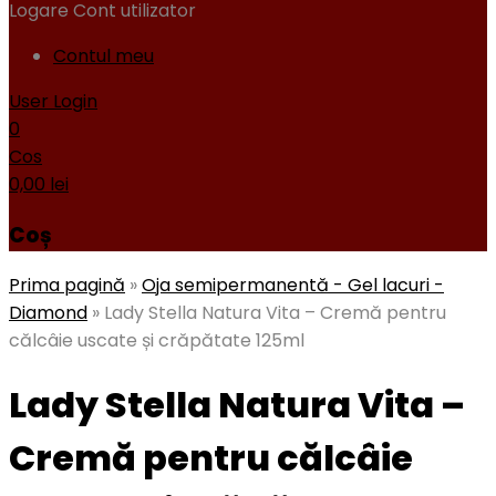
Logare
Cont utilizator
Contul meu
User Login
0
Cos
0,00
lei
Coș
Prima pagină
»
Oja semipermanentă - Gel lacuri -
Diamond
»
Lady Stella Natura Vita – Cremă pentru
călcâie uscate și crăpătate 125ml
Lady Stella Natura Vita –
Cremă pentru călcâie