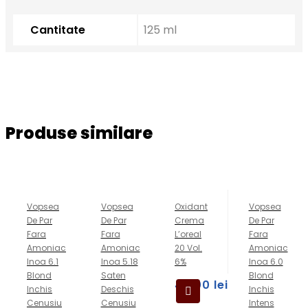
Cantitate
125 ml
Produse similare
Vopsea
Vopsea
Oxidant
Vopsea
De Par
De Par
Crema
De Par
Fara
Fara
L’oreal
Fara
Amoniac
Amoniac
20 Vol.
Amoniac
Inoa 6.1
Inoa 5.18
6%
Inoa 6.0
Blond
Saten
Blond
49,00
lei
Inchis
Deschis
Inchis
Cenusiu
Cenusiu
Intens