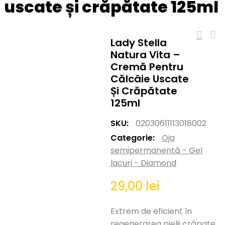
uscate și crăpătate 125ml
Lady Stella
Natura Vita –
Cremă Pentru
Călcâie Uscate
Și Crăpătate
125ml
SKU:
02030611113018002
Categorie:
Oja
semipermanentă - Gel
lacuri - Diamond
29,00
lei
Extrem de eficient în
regenerarea pielii crăpate