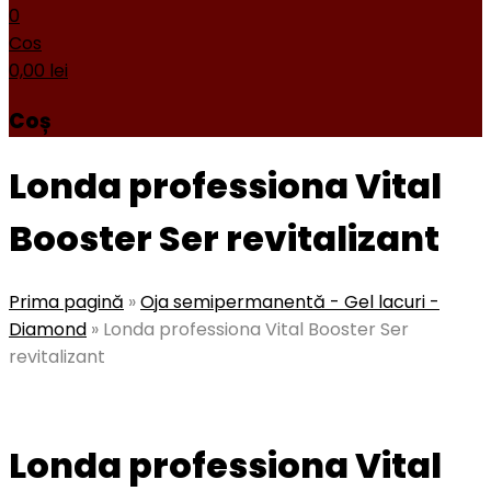
0
Cos
0,00
lei
Coș
Londa professiona Vital
Booster Ser revitalizant
Prima pagină
»
Oja semipermanentă - Gel lacuri -
Diamond
»
Londa professiona Vital Booster Ser
revitalizant
Londa professiona Vital