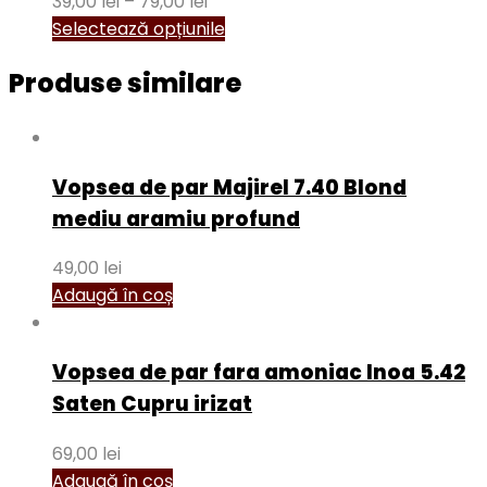
39,00
lei
–
79,00
lei
Selectează opțiunile
Produse similare
Vopsea de par Majirel 7.40 Blond
mediu aramiu profund
49,00
lei
Adaugă în coș
Vopsea de par fara amoniac Inoa 5.42
Saten Cupru irizat
69,00
lei
Adaugă în coș