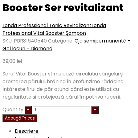
Booster Ser revitalizant
Londa Professional Tonic Revitalizant
Londa
Professional Vital Booster Şampon
SKU:
PBR81640540
Categorie:
Oja semipermanentă -
Gel lacuri - Diamond
89,00
lei
Serul Vital Booster stimulează circulația sângelui și
creșterea părului, hrănind în profunzime rădăcina.
Întărește firul de păr atunci când este utilizat cu
regularitate și protejează părul împotriva ruperii.
Quantity
Adaugă în coș
Descriere