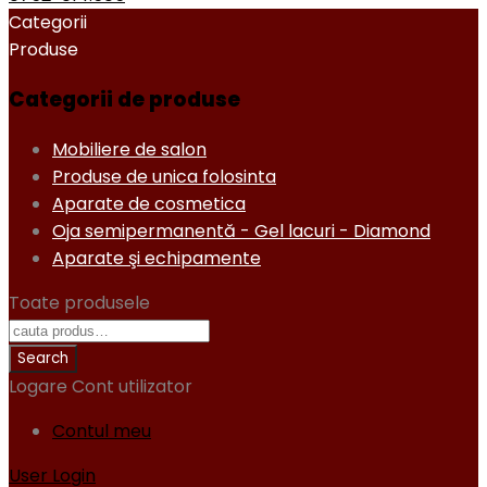
Categorii
Produse
Categorii de produse
Mobiliere de salon
Produse de unica folosinta
Aparate de cosmetica
Oja semipermanentă - Gel lacuri - Diamond
Aparate şi echipamente
Toate produsele
Logare
Cont utilizator
Contul meu
User Login