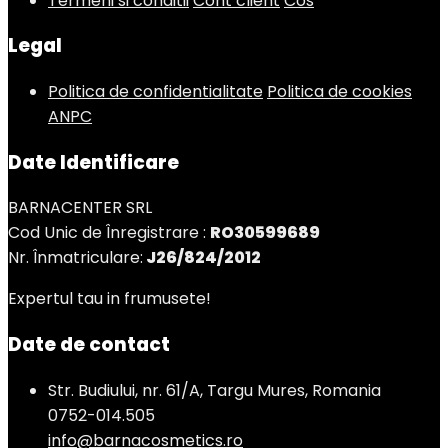
Termeni si conditii
Cont client
Cos
Legal
Politica de confidentialitate
Politica de cookies
ANPC
Date Identificare
BARNACENTER SRL
Cod Unic de Înregistrare :
RO30599689
Nr. Înmatriculare:
J26/824/2012
Expertul tau in frumusete!
Date de contact
Str. Budiului, nr. 61/A, Targu Mures, Romania
0752-014.505
info@barnacosmetics.ro