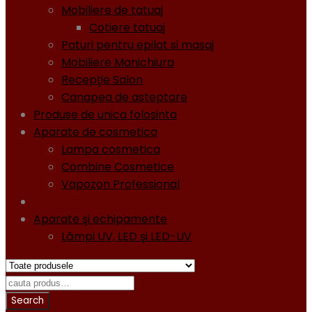
Mobiliere de tatuaj
Cotiere tatuaj
Paturi pentru epilat si masaj
Mobiliere Manichiura
Recepţie Salon
Canapea de asteptare
Produse de unica folosinta
Aparate de cosmetica
Lampa cosmetica
Combine Cosmetice
Vapozon Professional
Oja semipermanentă - Gel lacuri - Diamond
Aparate şi echipamente
Lămpi UV, LED şi LED-UV