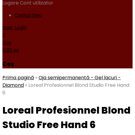
Logare
Cont utilizator
Contul meu
User Login
0
Cos
0,00
lei
Coș
Prima pagină
»
Oja semipermanentă - Gel lacuri -
Diamond
»
Loreal Profesionnel Blond Studio Free Hand
6
Loreal Profesionnel Blond
Studio Free Hand 6