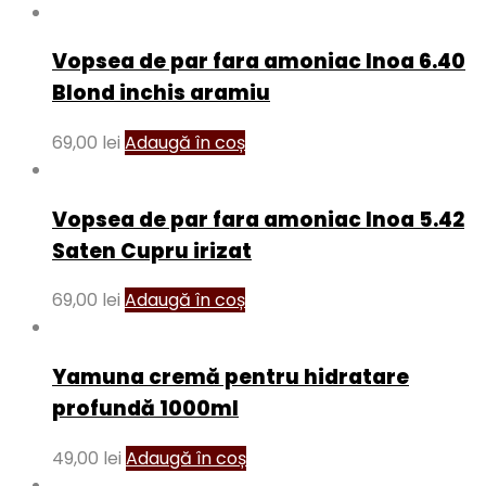
Vopsea de par fara amoniac Inoa 6.40
Blond inchis aramiu
69,00
lei
Adaugă în coș
Vopsea de par fara amoniac Inoa 5.42
Saten Cupru irizat
69,00
lei
Adaugă în coș
Yamuna cremă pentru hidratare
profundă 1000ml
49,00
lei
Adaugă în coș