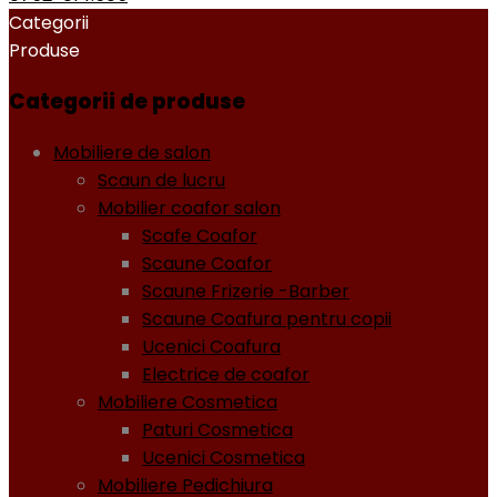
Categorii
Produse
Categorii de produse
Mobiliere de salon
Scaun de lucru
Mobilier coafor salon
Scafe Coafor
Scaune Coafor
Scaune Frizerie -Barber
Scaune Coafura pentru copii
Ucenici Coafura
Electrice de coafor
Mobiliere Cosmetica
Paturi Cosmetica
Ucenici Cosmetica
Mobiliere Pedichiura