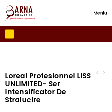
Meniu
Loreal Profesionnel LISS
Loreal Profesionnel LISS UNLIMITED- Masca
Loreal Profesionnel LISS UNLIMITED- Crema
hidratanta pentru netezirea parului
UNLIMITED- Ser
leave-in pentru netezire
Intensificator De
Stralucire