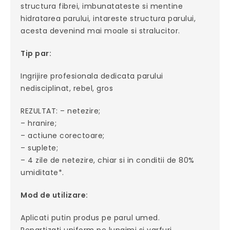
structura fibrei, imbunatateste si mentine
hidratarea parului, intareste structura parului,
acesta devenind mai moale si stralucitor.
Tip par:
Ingrijire profesionala dedicata parului
nedisciplinat, rebel, gros
REZULTAT: – netezire;
– hranire;
– actiune corectoare;
– suplete;
– 4 zile de netezire, chiar si in conditii de 80%
umiditate*.
Mod de utilizare:
Aplicati putin produs pe parul umed.
Repartizati uniform pe lungimi si varfuri.