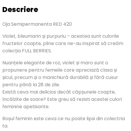
Descriere
Oja Semipermanenta RED 420
Violet, bleumarin și purpuriu – acestea sunt culorile
fructelor coapte, pline care ne-au inspirat să creăm
colecția FULL BERRIES.
Nuanțele elegante de roz, violet și maro sunt o
propunere pentru femeile care apreciază clasa și
șicul, precum și o manichiură durabilă și fără cusur
pentru până la 28 de zile.
Există ceva mai delicios decât căpșunele coapte,
încălzite de soare? Este greu să rezisti acestei culori
feminine apetisante.
Roșul feminin este ceva ce nu poate lipsi din colectria
ta.