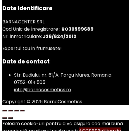
Date Identificare
BARNACENTER SRL
Cod Unic de Înregistrare :
RO30599689
Nr. Înmatriculare:
J26/824/2012
Expertul tau in frumusete!
Date de contact
Str. Budiului, nr. 61/A, Targu Mures, Romania
0752-014.505
info@barnacosmetics.ro
Copyright © 2026 BarnaCosmetics
Folosim cookie-uri pentru a vă asigura cea mai bună
experiență pe site-ul nostru web.
ACCEPT
Politica de