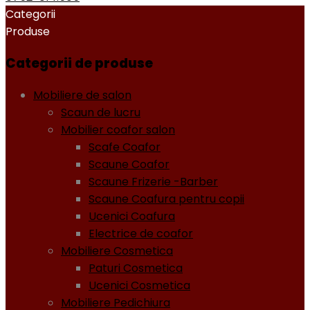
Categorii
Produse
Categorii de produse
Mobiliere de salon
Scaun de lucru
Mobilier coafor salon
Scafe Coafor
Scaune Coafor
Scaune Frizerie -Barber
Scaune Coafura pentru copii
Ucenici Coafura
Electrice de coafor
Mobiliere Cosmetica
Paturi Cosmetica
Ucenici Cosmetica
Mobiliere Pedichiura