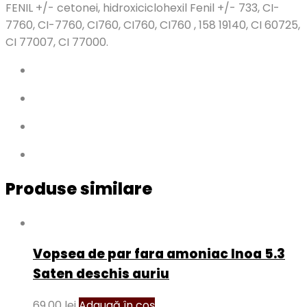
FENIL +/- cetonei, hidroxiciclohexil Fenil +/- 733, CI-
7760, CI-7760, CI760, CI760, CI760 , 158 19140, CI 60725,
CI 77007, CI 77000.
Produse similare
Vopsea de par fara amoniac Inoa 5.3
Saten deschis auriu
69,00
lei
Adaugă în coș