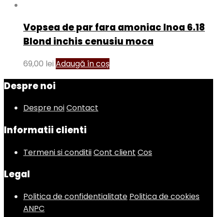
Vopsea de par fara amoniac Inoa 6.18
Blond inchis cenusiu moca
69,00
lei
Adaugă în coș
Despre noi
Despre noi
Contact
Informatii clienti
Termeni si conditii
Cont client
Cos
Legal
Politica de confidentialitate
Politica de cookies
ANPC