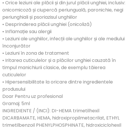
• Orice leziuni ale plăcii și din jurul plăcii unghiei, inclusiv:
onicomicoză și ciupercă periunguală, paronichie, negi
periunghiali și psoriazisul unghiilor
• Desprinderea plăcii unghiei (onicoliză)
• Inflamație sau alergii
• Leziuni ale unghiilor, infecții ale unghiilor și ale mediului
înconjurător
• Leziuni în zona de tratament
• Iritarea cuticulelor și a plăcilor unghiei cauzată în
timpul manichiurii clasice, de exemplu tăierea
cuticulelor
• Hipersensibilitate la oricare dintre ingredientele
produsului
Doar Pentru uz profesional
Gramaj: 5ml
INGREDIENTE / (INCI): DI-HEMA trimetilhexil
DICARBAMATE, HEMA, hidroxipropilmetacrilat, ETHYL
trimetilbenzoil PHENYLPHOSPHINATE, hidroxiciclohexil