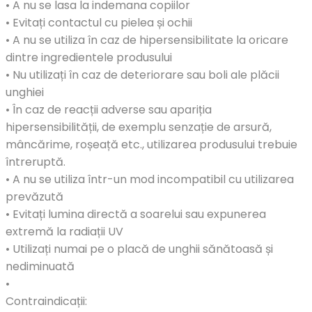
• A nu se lasa la indemana copiilor
• Evitați contactul cu pielea și ochii
• A nu se utiliza în caz de hipersensibilitate la oricare
dintre ingredientele produsului
• Nu utilizați în caz de deteriorare sau boli ale plăcii
unghiei
• În caz de reacții adverse sau apariția
hipersensibilității, de exemplu senzație de arsură,
mâncărime, roșeață etc., utilizarea produsului trebuie
întreruptă.
• A nu se utiliza într-un mod incompatibil cu utilizarea
prevăzută
• Evitați lumina directă a soarelui sau expunerea
extremă la radiații UV
• Utilizați numai pe o placă de unghii sănătoasă și
nediminuată
•
Contraindicații: