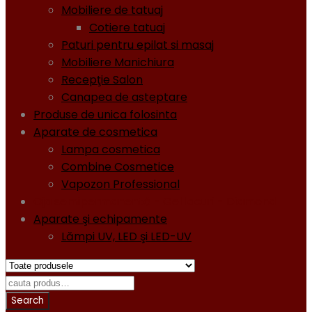
Mobiliere de tatuaj
Cotiere tatuaj
Paturi pentru epilat si masaj
Mobiliere Manichiura
Recepţie Salon
Canapea de asteptare
Produse de unica folosinta
Aparate de cosmetica
Lampa cosmetica
Combine Cosmetice
Vapozon Professional
Oja semipermanentă - Gel lacuri - Diamond
Aparate şi echipamente
Lămpi UV, LED şi LED-UV