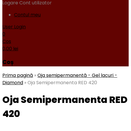
Logare
Cont utilizator
Contul meu
User Login
0
Cos
0,00
lei
Coș
Prima pagină
»
Oja semipermanentă - Gel lacuri -
Diamond
»
Oja Semipermanenta RED 420
Oja Semipermanenta RED
420