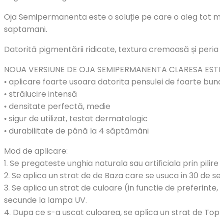
Oja Semipermanenta este o soluție pe care o aleg tot mai
saptamani.
Datorită pigmentării ridicate, textura cremoasă și peria 
NOUA VERSIUNE DE OJA SEMIPERMANENTA CLARESA EST
• aplicare foarte usoara datorita pensulei de foarte buna
• strălucire intensă
• densitate perfectă, medie
• sigur de utilizat, testat dermatologic
• durabilitate de până la 4 săptămâni
Mod de aplicare:
1. Se pregateste unghia naturala sau artificiala prin pilire
2. Se aplica un strat de de Baza care se usuca in 30 de 
3. Se aplica un strat de culoare (in functie de preferinte
secunde la lampa UV.
4. Dupa ce s-a uscat culoarea, se aplica un strat de To