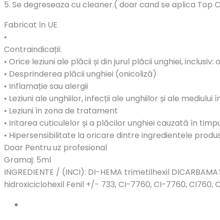
5. Se degreseaza cu cleaner.( doar cand se aplica Top 
Fabricat în UE
•
Contraindicații:
• Orice leziuni ale plăcii și din jurul plăcii unghiei, inclu
• Desprinderea plăcii unghiei (onicoliză)
• Inflamație sau alergii
• Leziuni ale unghiilor, infecții ale unghiilor și ale mediului
• Leziuni în zona de tratament
• Iritarea cuticulelor și a plăcilor unghiei cauzată în tim
• Hipersensibilitate la oricare dintre ingredientele produs
Doar Pentru uz profesional
Gramaj: 5ml
INGREDIENTE / (INCI): DI-HEMA trimetilhexil DICARBAMATE
hidroxiciclohexil Fenil +/- 733, CI-7760, CI-7760, CI760, C