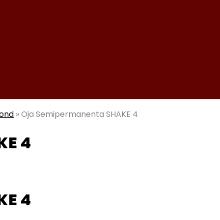
mond
»
Oja Semipermanenta SHAKE 4
KE 4
KE 4