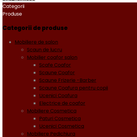
Categorii
Produse
Categorii de produse
Mobiliere de salon
Scaun de lucru
Mobilier coafor salon
Scafe Coafor
Scaune Coafor
Scaune Frizerie -Barber
Scaune Coafura pentru copii
Ucenici Coafura
Electrice de coafor
Mobiliere Cosmetica
Paturi Cosmetica
Ucenici Cosmetica
Mobiliere Pedichiura