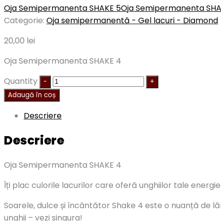
Oja Semipermanenta SHAKE 5
Oja Semipermanenta SHA
Categorie:
Oja semipermanentă - Gel lacuri - Diamond
20,00
lei
Oja Semipermanenta SHAKE 4
Quantity
Adaugă în coș
Descriere
Descriere
Oja Semipermanenta SHAKE 4
Îți plac culorile lacurilor care oferă unghiilor tale energ
Soarele, dulce și încântător Shake 4 este o nuanță de lăm
unghii – vezi singura!