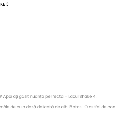
KE 3
ie? Apoi ați găsit nuanța perfectă – Lacul Shake 4.
âie de cu o doză delicată de alb lăptos . O astfel de combi