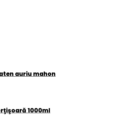
Saten auriu mahon
rţişoară 1000ml