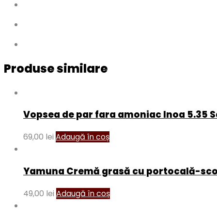
Produse similare
Vopsea de par fara amoniac Inoa 5.35 
69,00
lei
Adaugă în coș
Yamuna Cremă grasă cu portocală-sco
49,00
lei
Adaugă în coș