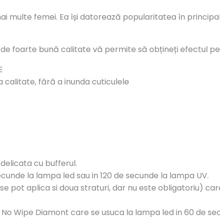
 multe femei. Ea își datorează popularitatea în principal 
de foarte bună calitate vă permite să obțineți efectul per
E
 calitate, fără a inunda cuticulele
 delicata cu bufferul.
secunde la lampa led sau in 120 de secunde la lampa UV.
, se pot aplica si doua straturi, dar nu este obligatoriu) c
p No Wipe Diamont care se usuca la lampa led in 60 de se