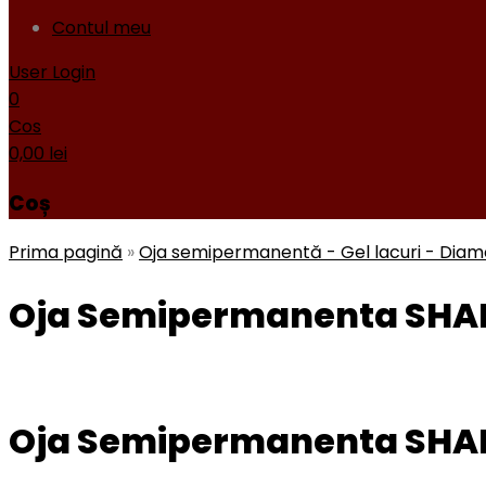
Contul meu
User Login
0
Cos
0,00
lei
Coș
Prima pagină
»
Oja semipermanentă - Gel lacuri - Dia
Oja Semipermanenta SHA
Oja Semipermanenta SHA