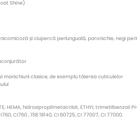
Coat Shine)
siv: onicomicoză și ciupercă periunguală, paronichie, negi periu
 înconjurător
pul manichiurii clasice, de exemplu tăierea cuticulelor
ului
, HEMA, hidroxipropilmetacrilat, ETHYL trimetilbenzoil PH
I760, CI760 , 158 19140, CI 60725, CI 77007, CI 77000.