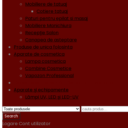
Mobiliere de tatuaj
Cotiere tatuaj
Paturi pentru epilat si masaj
Mobiliere Manichiura
Recepţie Salon
Canapea de asteptare
Produse de unica folosinta
Aparate de cosmetica
Lampa cosmetica
Combine Cosmetice
Vapozon Professional
Oja semipermanentă - Gel lacuri - Diamond
Aparate şi echipamente
Lămpi UV, LED şi LED-UV
Logare
Cont utilizator