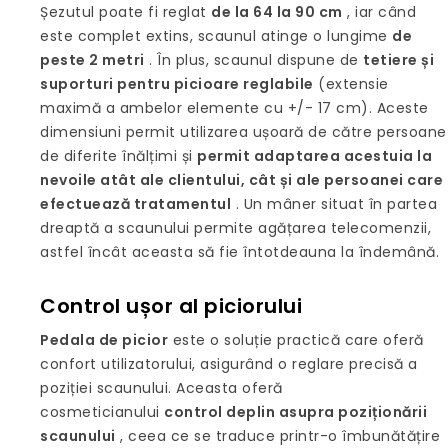
Șezutul poate fi reglat
de la 64 la 90 cm
, iar când
este complet extins, scaunul atinge o lungime
de
peste 2 metri
. În plus, scaunul dispune de
tetiere și
suporturi pentru picioare reglabile
(extensie
maximă a ambelor elemente cu +/- 17 cm). Aceste
dimensiuni permit utilizarea ușoară de către persoane
de diferite înălțimi și
permit adaptarea acestuia la
nevoile atât ale clientului, cât și ale persoanei care
efectuează tratamentul
. Un mâner situat în partea
dreaptă a scaunului permite agățarea telecomenzii,
astfel încât aceasta să fie întotdeauna la îndemână.
Control ușor al piciorului
Pedala de picior
este o soluție practică care oferă
confort utilizatorului, asigurând o reglare precisă a
poziției scaunului. Aceasta oferă
cosmeticianului
control deplin asupra poziționării
scaunului
, ceea ce se traduce printr-o îmbunătățire