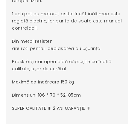
terapie fizică.
1 echipat cu motorul, astfel încât înălțimea este
reglată electric, iar panta de spate este manual
controlabil.
Din metal rezisten
are roti pentru deplasarea cu ușurință.
Ekoskrórą canapea albă căptușite cu înaltă
calitate, ușor de curățat.
Maximă de încărcare 150 kg
Dimensiuni 186 * 70 * 52-85cm
SUPER CALITATE !!! 2 ANI GARANȚIE !!!