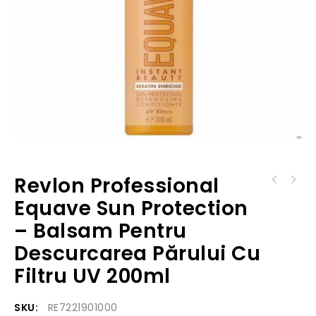
Revlon Professional
Revlon Professional Equave Blonde - Balsam
Revlon Professional Equave Instant Beauty -
Pentru Descurcarea Părului Blond 200ml
Equave Sun Protection
Şampon Hidratant
– Balsam Pentru
Descurcarea Părului Cu
Filtru UV 200ml
SKU:
RE7221901000