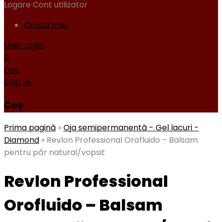
Logare
Cont utilizator
Contul meu
User Login
0
Cos
0,00
lei
Coș
Prima pagină
»
Oja semipermanentă - Gel lacuri -
Diamond
»
Revlon Professional Orofluido – Balsam
pentru păr natural/vopsit
Revlon Professional
Orofluido – Balsam