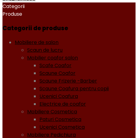
Categorii
Produse
Categorii de produse
Mobiliere de salon
Scaun de lucru
Mobilier coafor salon
Scafe Coafor
Scaune Coafor
Scaune Frizerie -Barber
Scaune Coafura pentru copii
Ucenici Coafura
Electrice de coafor
Mobiliere Cosmetica
Paturi Cosmetica
Ucenici Cosmetica
Mobiliere Pedichiura