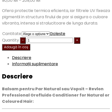
90,00
lei
–
209,00
lei
Ofera protectie termica eficienta, iar filtrele UV fixeaza
pigmentii in structura firului de par si asigura o culoare
vibranta, intensa si stralucitoare de lunga durata.
Cantitate
Golește
Quantity
Adaugă în coș
Descriere
Informații suplimentare
Descriere
Balsam pentru Par Natural sau Vopsit – Revlon
Professional Orofluido Conditioner for Natural or
Coloured Hair: