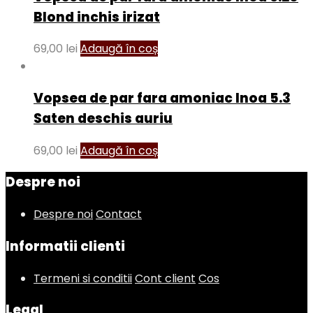
Blond inchis irizat
69,00
lei
Adaugă în coș
Vopsea de par fara amoniac Inoa 5.3
Saten deschis auriu
69,00
lei
Adaugă în coș
Despre noi
Despre noi
Contact
Informatii clienti
Termeni si conditii
Cont client
Cos
Legal