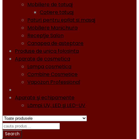
Mobiliere de tatuaj
Cotiere tatuaj
Paturi pentru epilat si masaj
Mobiliere Manichiura
Recepţie Salon
Canapea de asteptare
Produse de unica folosinta
Aparate de cosmetica
Lampa cosmetica
Combine Cosmetice
Vapozon Professional
Oja semipermanentă - Gel lacuri - Diamond
Aparate şi echipamente
Lămpi UV, LED şi LED-UV