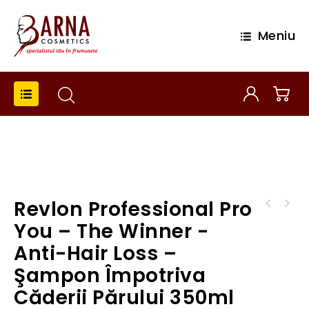
Meniu
Revlon Professional Pro
Revlon Professinal Pro You - The Winner -
You – The Winner -
Anti-Hair Loss - Tratament Împotriva Căderii
Anti-Hair Loss –
Părului 12x6ml
Şampon Împotriva
Căderii Părului 350ml