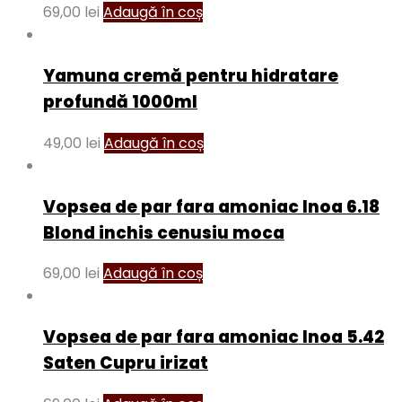
69,00
lei
Adaugă în coș
Yamuna cremă pentru hidratare
profundă 1000ml
49,00
lei
Adaugă în coș
Vopsea de par fara amoniac Inoa 6.18
Blond inchis cenusiu moca
69,00
lei
Adaugă în coș
Vopsea de par fara amoniac Inoa 5.42
Saten Cupru irizat