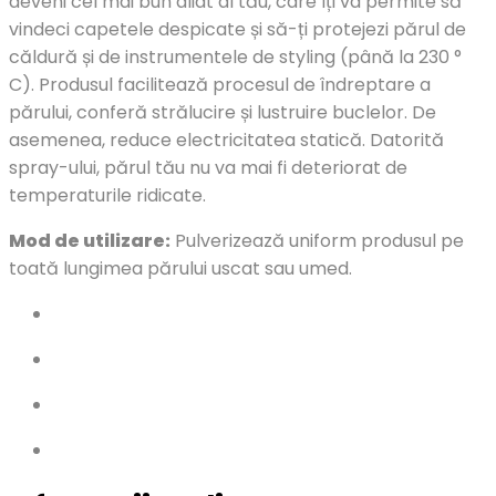
deveni cel mai bun aliat al tău, care îți va permite să
vindeci capetele despicate și să-ți protejezi părul de
căldură și de instrumentele de styling (până la 230 °
C). Produsul facilitează procesul de îndreptare a
părului, conferă strălucire și lustruire buclelor. De
asemenea, reduce electricitatea statică. Datorită
spray-ului, părul tău nu va mai fi deteriorat de
temperaturile ridicate.
Mod de utilizare:
Pulverizează uniform produsul pe
toată lungimea părului uscat sau umed.