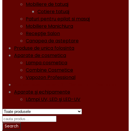
Mobiliere de tatuaj
Cotiere tatuaj
Paturi pentru epilat si masaj
Mobiliere Manichiura
Recepţie Salon
Canapea de asteptare
Produse de unica folosinta
Aparate de cosmetica
Lampa cosmetica
Combine Cosmetice
Vapozon Professional
Oja semipermanentă - Gel lacuri - Diamond
Aparate şi echipamente
Lămpi UV, LED şi LED-UV