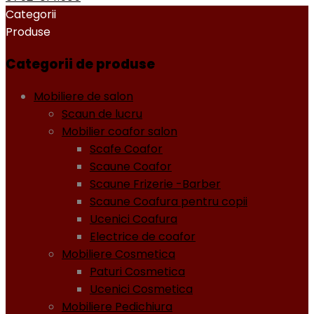
Categorii
Produse
Categorii de produse
Mobiliere de salon
Scaun de lucru
Mobilier coafor salon
Scafe Coafor
Scaune Coafor
Scaune Frizerie -Barber
Scaune Coafura pentru copii
Ucenici Coafura
Electrice de coafor
Mobiliere Cosmetica
Paturi Cosmetica
Ucenici Cosmetica
Mobiliere Pedichiura