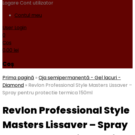
Logare
Cont utilizator
Contul meu
User Login
0
Cos
0,00
lei
Coș
Prima pagină
»
Oja semipermanentă - Gel lacuri -
Diamond
»
Revlon Professional Style Masters Lissaver –
Spray pentru protectie termica 150ml
Revlon Professional Style
Masters Lissaver – Spray