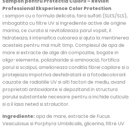
Sampon pentru Protectia Culorii – Revlon
Professional Eksperience Color Protection
:
sampon cu o formula delicata, fara sulfati (SLES/SLS),
imbogatita cu filtre UV si ingrediente active de origine
marina, ce curata si revitalizeaza parul vopsit, il
hidrateaza, ii intensifica culoarea si ajuta la mentinerea
acesteia pentru mai mult timp. Complexul de apa de
mare si extracte de alge din compozitie, bogate in
oligo-elemente, polizaharide si aminoacizi, fortifica
parul si scalpul, amelioreaza conditia fibrei capilare si o
protejeaza impotriva deshidratarii si a fotodecolorarii
cauzate de radiatiile UV si alti factori de mediu, avand
proprietati antioxidante si depozitand in structura
parului substantele necesare pentru a inchide cuticula
si a il lasa neted si stralucitor.
Ingrediente:
apa de mare, extracte de Fucus
Vesiculosus si Porphyra Umbilicalis, glicerina, filtre UV