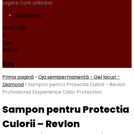
Logare
Cont utilizator
Contul meu
User Login
0
Cos
0,00
lei
Coș
Prima pagină
»
Oja semipermanentă - Gel lacuri -
Diamond
»
Sampon pentru Protectia Culorii – Revlon
Professional Eksperience Color Protection
Sampon pentru Protectia
Culorii – Revlon