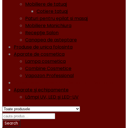
Mobiliere de tatuaj
Cotiere tatuaj
Paturi pentru epilat si masaj
Mobiliere Manichiura
Recepţie Salon
Canapea de asteptare
Produse de unica folosinta
Aparate de cosmetica
Lampa cosmetica
Combine Cosmetice
Vapozon Professional
Oja semipermanentă - Gel lacuri - Diamond
Aparate şi echipamente
Lămpi UV, LED şi LED-UV