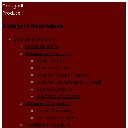
Categorii
Produse
Categorii de produse
Mobiliere de salon
Scaun de lucru
Mobilier coafor salon
Scafe Coafor
Scaune Coafor
Scaune Frizerie -Barber
Scaune Coafura pentru copii
Ucenici Coafura
Electrice de coafor
Mobiliere Cosmetica
Paturi Cosmetica
Ucenici Cosmetica
Mobiliere Pedichiura