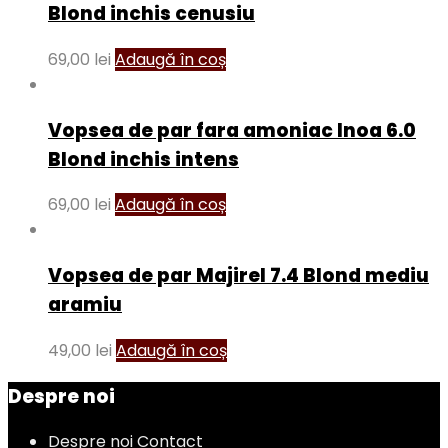
Blond inchis cenusiu
69,00
lei
Adaugă în coș
Vopsea de par fara amoniac Inoa 6.0
Blond inchis intens
69,00
lei
Adaugă în coș
Vopsea de par Majirel 7.4 Blond mediu
aramiu
49,00
lei
Adaugă în coș
Despre noi
Despre noi
Contact