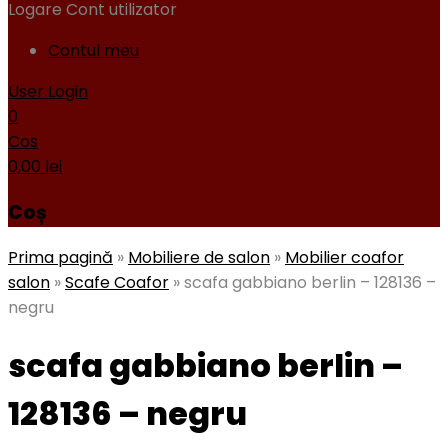
Logare
Cont utilizator
Contul meu
User Login
0
Cos
0,00
lei
Coș
Prima pagină
»
Mobiliere de salon
»
Mobilier coafor
salon
»
Scafe Coafor
»
scafa gabbiano berlin – 128136 –
negru
scafa gabbiano berlin –
128136 – negru