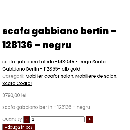
scafa gabbiano berlin –
128136 – negru
scafa gabbiano toledo -148045 - negru
Scafa
Gabbiano Berlin - 112855- alb gold
Categorii:
Mobilier coafor salon
,
Mobiliere de salon
,
Scafe Coafor
3790,00
lei
scafa gabbiano berlin – 128136 – negru
Quantity
Adaugă în coș