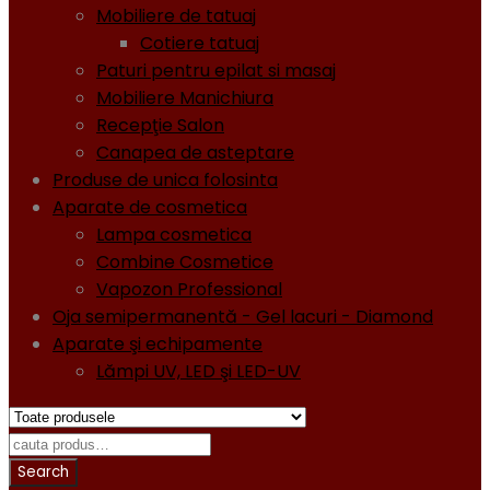
Mobiliere de tatuaj
Cotiere tatuaj
Paturi pentru epilat si masaj
Mobiliere Manichiura
Recepţie Salon
Canapea de asteptare
Produse de unica folosinta
Aparate de cosmetica
Lampa cosmetica
Combine Cosmetice
Vapozon Professional
Oja semipermanentă - Gel lacuri - Diamond
Aparate şi echipamente
Lămpi UV, LED şi LED-UV