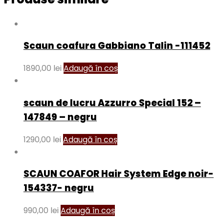
Scaun coafura Gabbiano Talin -111452
1890,00
lei
Adaugă în coș
scaun de lucru Azzurro Special 152 –
147849 – negru
1290,00
lei
Adaugă în coș
SCAUN COAFOR Hair System Edge noir-
154337- negru
990,00
lei
Adaugă în coș