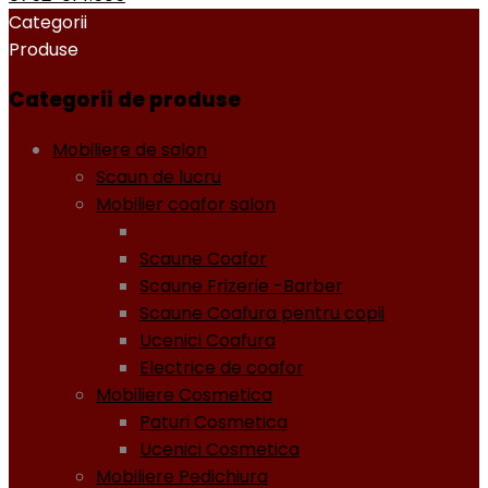
Categorii
Produse
Categorii de produse
Mobiliere de salon
Scaun de lucru
Mobilier coafor salon
Scafe Coafor
Scaune Coafor
Scaune Frizerie -Barber
Scaune Coafura pentru copii
Ucenici Coafura
Electrice de coafor
Mobiliere Cosmetica
Paturi Cosmetica
Ucenici Cosmetica
Mobiliere Pedichiura