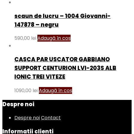
scaun de lucru – 1004 Giovanni-
147878 – negru
590,00
lei
Adaugă în coș
CASCA PAR USCATOR GABBIANO
SUPPORT CENTURION LVI-203S ALB
IONIC TREI VITEZE
1090,00
lei
Adaugă în coș
Despre noi
Despre noi
Contact
Informatii clienti