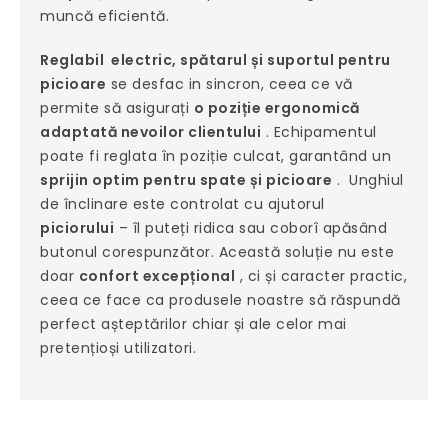
muncă eficientă.
Reglabil electric, spătarul și suportul pentru
picioare
se desfac in sincron, ceea ce vă
permite să asigurați
o poziție ergonomică
adaptată nevoilor clientului
. Echipamentul
poate fi reglata în poziție culcat, garantând un
sprijin optim pentru spate și picioare
. Unghiul
de înclinare este controlat cu ajutorul
piciorului
– îl puteți ridica sau coborî apăsând
butonul corespunzător. Această soluție nu este
doar
confort excepțional
, ci și caracter practic,
ceea ce face ca produsele noastre să răspundă
perfect așteptărilor chiar și ale celor mai
pretențioși utilizatori.