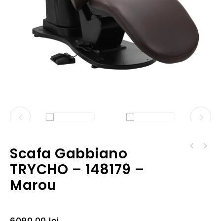
Scafa Gabbiano
SCAUN DE FRIZER GABBIANO LIVIO - 136677 -
TRYCHO – 148179 –
NEGRU
Marou
6090,00
lei