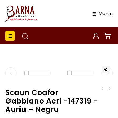
Meniu
Scaun Coafor
Scaun coafor Gabbiano Lille -147324 - auriu
negru
Gabbiano Acri -147319 -
Auriu – Negru