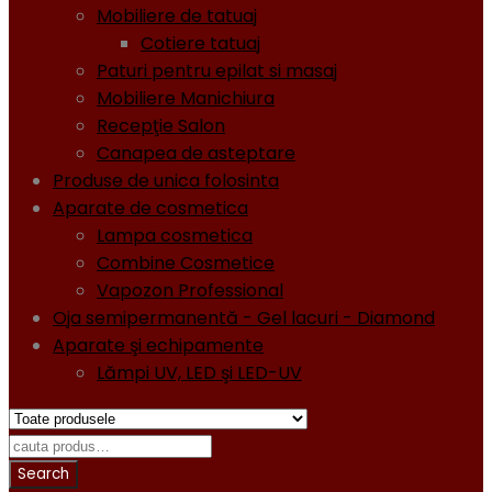
Mobiliere de tatuaj
Cotiere tatuaj
Paturi pentru epilat si masaj
Mobiliere Manichiura
Recepţie Salon
Canapea de asteptare
Produse de unica folosinta
Aparate de cosmetica
Lampa cosmetica
Combine Cosmetice
Vapozon Professional
Oja semipermanentă - Gel lacuri - Diamond
Aparate şi echipamente
Lămpi UV, LED şi LED-UV