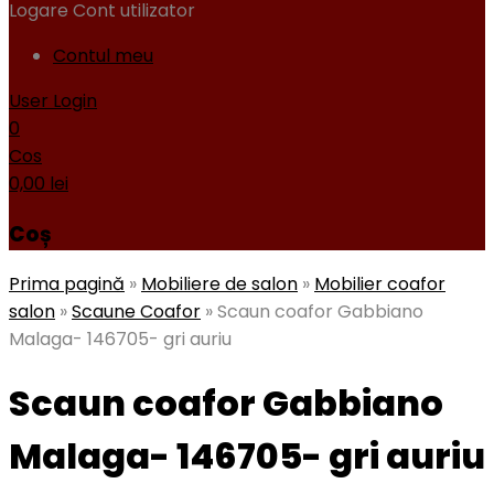
Logare
Cont utilizator
Contul meu
User Login
0
Cos
0,00
lei
Coș
Prima pagină
»
Mobiliere de salon
»
Mobilier coafor
salon
»
Scaune Coafor
»
Scaun coafor Gabbiano
Malaga- 146705- gri auriu
Scaun coafor Gabbiano
Malaga- 146705- gri auriu