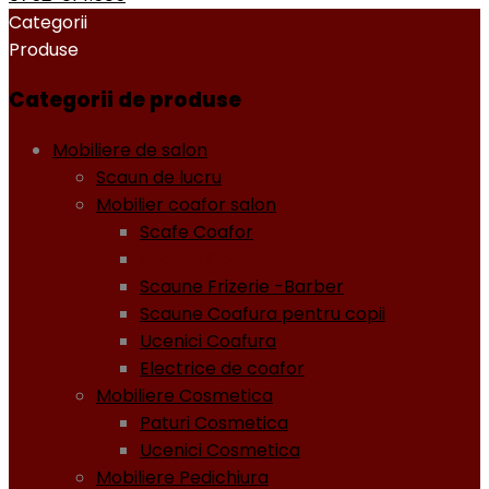
Categorii
Produse
Categorii de produse
Mobiliere de salon
Scaun de lucru
Mobilier coafor salon
Scafe Coafor
Scaune Coafor
Scaune Frizerie -Barber
Scaune Coafura pentru copii
Ucenici Coafura
Electrice de coafor
Mobiliere Cosmetica
Paturi Cosmetica
Ucenici Cosmetica
Mobiliere Pedichiura