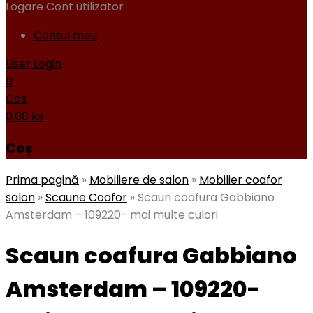
Logare
Cont utilizator
Contul meu
User Login
0
Cos
0,00
lei
Coș
Prima pagină
»
Mobiliere de salon
»
Mobilier coafor
salon
»
Scaune Coafor
»
Scaun coafura Gabbiano
Amsterdam – 109220- mai multe culori
Scaun coafura Gabbiano
Amsterdam – 109220-