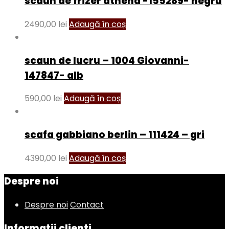
scaun de frizer athena -155289- negru
2490,00
lei
Adaugă în coș
scaun de lucru – 1004 Giovanni-
147847- alb
590,00
lei
Adaugă în coș
scafa gabbiano berlin – 111424 – gri
4390,00
lei
Adaugă în coș
Despre noi
Despre noi
Contact
Informatii clienti