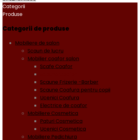
Categorii
Produse
Categorii de produse
Mobiliere de salon
Scaun de lucru
Mobilier coafor salon
Scafe Coafor
Scaune Coafor
Scaune Frizerie -Barber
Scaune Coafura pentru copii
Ucenici Coafura
Electrice de coafor
Mobiliere Cosmetica
Paturi Cosmetica
Ucenici Cosmetica
Mobiliere Pedichiura