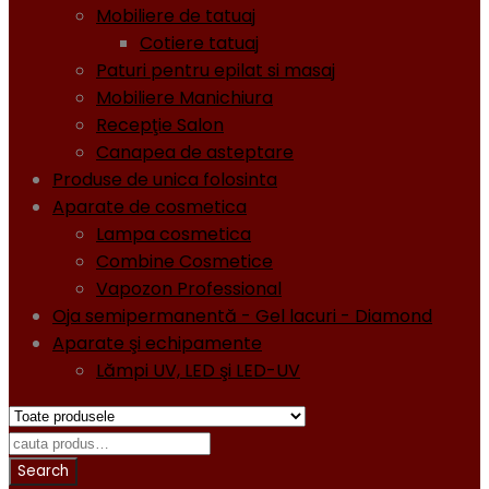
Mobiliere de tatuaj
Cotiere tatuaj
Paturi pentru epilat si masaj
Mobiliere Manichiura
Recepţie Salon
Canapea de asteptare
Produse de unica folosinta
Aparate de cosmetica
Lampa cosmetica
Combine Cosmetice
Vapozon Professional
Oja semipermanentă - Gel lacuri - Diamond
Aparate şi echipamente
Lămpi UV, LED şi LED-UV