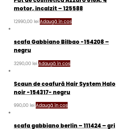
Pat de cosmetica Azzuro 818A, 4
motor, incalzit – 125588
12990,00
lei
Adaugă în coș
scafa Gabbiano Bilbao -154208 –
negru
3290,00
lei
Adaugă în coș
Scaun de coafură Hair System Halo
noir -154317- negru
990,00
lei
Adaugă în coș
scafa gabbiano berlin – 111424 – gri