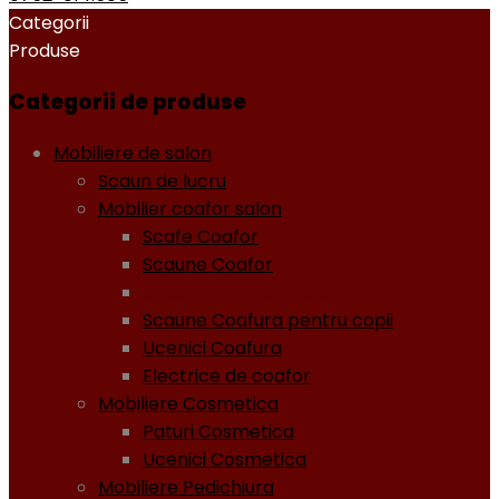
Categorii
Produse
Categorii de produse
Mobiliere de salon
Scaun de lucru
Mobilier coafor salon
Scafe Coafor
Scaune Coafor
Scaune Frizerie -Barber
Scaune Coafura pentru copii
Ucenici Coafura
Electrice de coafor
Mobiliere Cosmetica
Paturi Cosmetica
Ucenici Cosmetica
Mobiliere Pedichiura