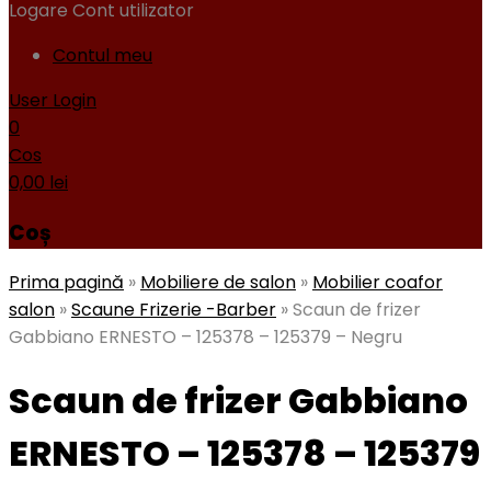
Logare
Cont utilizator
Contul meu
User Login
0
Cos
0,00
lei
Coș
Prima pagină
»
Mobiliere de salon
»
Mobilier coafor
salon
»
Scaune Frizerie -Barber
»
Scaun de frizer
Gabbiano ERNESTO – 125378 – 125379 – Negru
Scaun de frizer Gabbiano
ERNESTO – 125378 – 125379