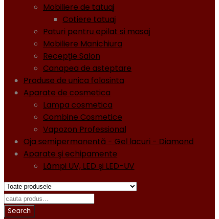
Mobiliere de tatuaj
Cotiere tatuaj
Paturi pentru epilat si masaj
Mobiliere Manichiura
Recepţie Salon
Canapea de asteptare
Produse de unica folosinta
Aparate de cosmetica
Lampa cosmetica
Combine Cosmetice
Vapozon Professional
Oja semipermanentă - Gel lacuri - Diamond
Aparate şi echipamente
Lămpi UV, LED şi LED-UV