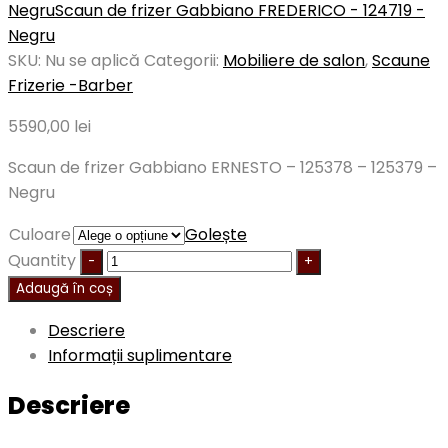
Negru
Scaun de frizer Gabbiano FREDERICO - 124719 -
Negru
SKU:
Nu se aplică
Categorii:
Mobiliere de salon
,
Scaune
Frizerie -Barber
5590,00
lei
Scaun de frizer Gabbiano ERNESTO – 125378 – 125379 –
Negru
Culoare
Golește
Quantity
Adaugă în coș
Descriere
Informații suplimentare
Descriere