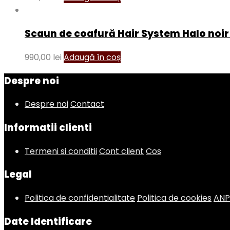
Scaun de coafură Hair System Halo noir
990,00
lei
Adaugă în coș
Despre noi
Despre noi
Contact
Informatii clienti
Termeni si conditii
Cont client
Cos
Legal
Politica de confidentialitate
Politica de cookies
AN
Date Identificare