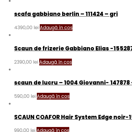
scafa gabbiano berlin – 111424 – gri
4390,00
lei
Adaugă în coș
Scaun de frizerie Gabbiano Elias -15528
2390,00
lei
Adaugă în coș
scaun de lucru – 1004 Giovanni- 147878
590,00
lei
Adaugă în coș
SCAUN COAFOR Hair System Edge noir-1
990,00
lei
Adaugă în coș