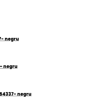
7- negru
 – negru
54337- negru