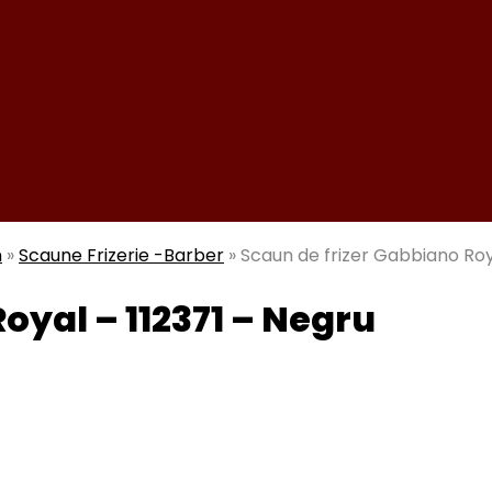
n
»
Scaune Frizerie -Barber
»
Scaun de frizer Gabbiano Roy
oyal – 112371 – Negru