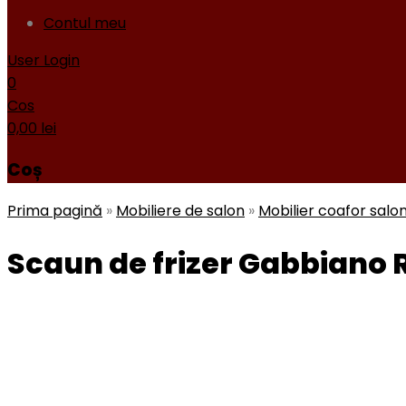
Contul meu
User Login
0
Cos
0,00
lei
Coș
Prima pagină
»
Mobiliere de salon
»
Mobilier coafor salo
Scaun de frizer Gabbiano R