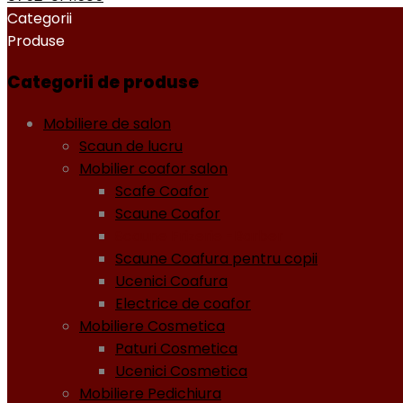
Categorii
Produse
Categorii de produse
Mobiliere de salon
Scaun de lucru
Mobilier coafor salon
Scafe Coafor
Scaune Coafor
Scaune Frizerie -Barber
Scaune Coafura pentru copii
Ucenici Coafura
Electrice de coafor
Mobiliere Cosmetica
Paturi Cosmetica
Ucenici Cosmetica
Mobiliere Pedichiura