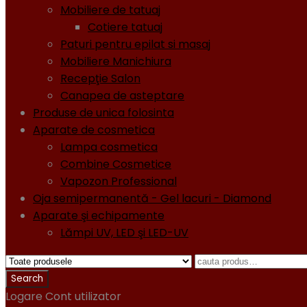
Mobiliere de tatuaj
Cotiere tatuaj
Paturi pentru epilat si masaj
Mobiliere Manichiura
Recepţie Salon
Canapea de asteptare
Produse de unica folosinta
Aparate de cosmetica
Lampa cosmetica
Combine Cosmetice
Vapozon Professional
Oja semipermanentă - Gel lacuri - Diamond
Aparate şi echipamente
Lămpi UV, LED şi LED-UV
Logare
Cont utilizator