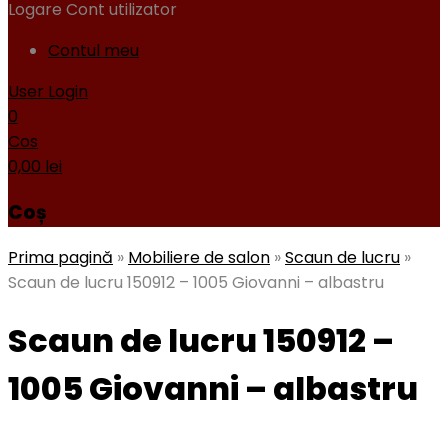
Logare
Cont utilizator
Contul meu
User Login
0
Cos
0,00
lei
Coș
Prima pagină
»
Mobiliere de salon
»
Scaun de lucru
»
Scaun de lucru 150912 – 1005 Giovanni – albastru
Scaun de lucru 150912 –
1005 Giovanni – albastru