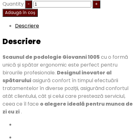
Quantity
Adaugă în coș
Descriere
Descriere
Scaunul de podologie Giovanni 1005
cu o formă
unică și spătar ergonomic este perfect pentru
birourile profesionale.
Designul inovator al
spătarului
asigură confort în timpul efectuării
tratamentelor în diverse poziții, asigurând confortul
atât clientului, cât și celui care prestează serviciul,
ceea ce îl face
o alegere ideală pentru munca de
zi cu zi
.