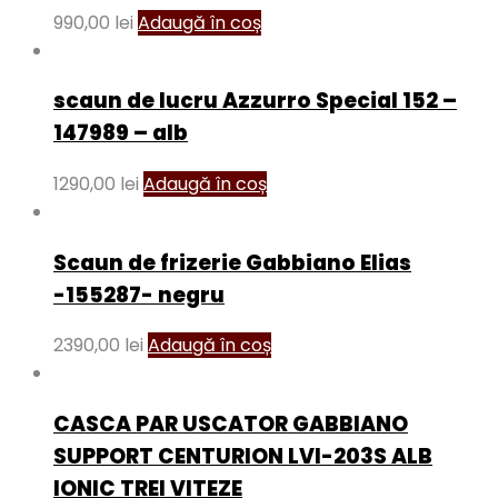
990,00
lei
Adaugă în coș
scaun de lucru Azzurro Special 152 –
147989 – alb
1290,00
lei
Adaugă în coș
Scaun de frizerie Gabbiano Elias
-155287- negru
2390,00
lei
Adaugă în coș
CASCA PAR USCATOR GABBIANO
SUPPORT CENTURION LVI-203S ALB
IONIC TREI VITEZE