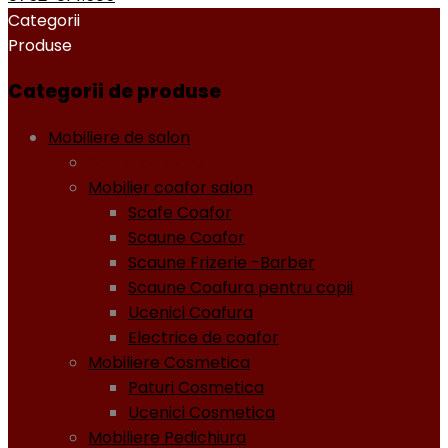
Categorii
Produse
Categorii de produse
Mobiliere de salon
Scaun de lucru
Mobilier coafor salon
Scafe Coafor
Scaune Coafor
Scaune Frizerie -Barber
Scaune Coafura pentru copii
Ucenici Coafura
Electrice de coafor
Mobiliere Cosmetica
Paturi Cosmetica
Ucenici Cosmetica
Mobiliere Pedichiura