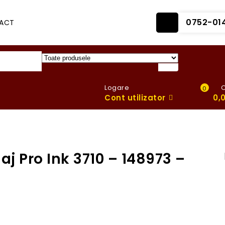
0752-01
ACT
Logare
0
Cont utilizator
0,
j Pro Ink 3710 – 148973 –