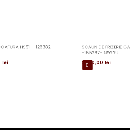
OAFURA HS91 – 126382 –
SCAUN DE FRIZERIE GA
-155287- NEGRU
0
lei
2390,00
lei