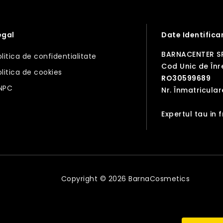
egal
Date Identifica
BARNACENTER S
olitica de confidentialitate
Cod Unic de Înre
olitica de cookies
RO30599689
NPC
Nr. Înmatricular
Expertul tau in 
Copyright © 2026 BarnaCosmetics