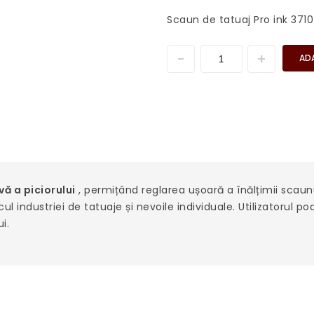
Scaun de tatuaj Pro ink 371
AD
vă a piciorului
, permițând reglarea ușoară a înălțimii scaun
cul industriei de tatuaje și nevoile individuale. Utilizatorul p
i.