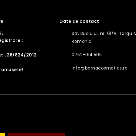
re
Date de contact
RL
Str. Budiului, nr. 61/A, Targu 
gistrare :
Romania
0752-014.505
e:
J26/824/2012
info@barnacosmetics.ro
frumusete!