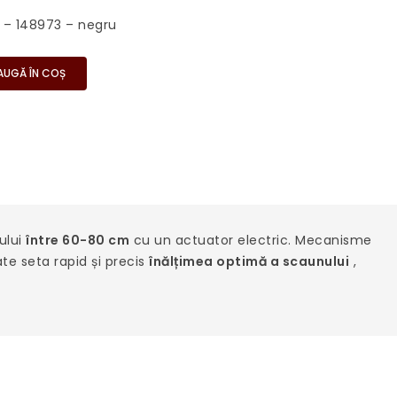
0 – 148973 – negru
AUGĂ ÎN COȘ
ului
între 60-80 cm
cu un actuator electric. Mecanisme
oate seta rapid și precis
înălțimea optimă a scaunului
,