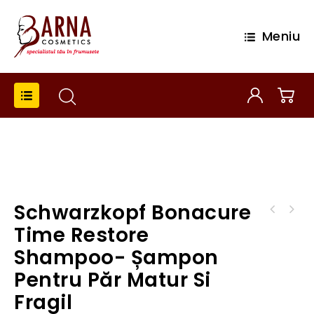
Meniu
Schwarzkopf Bonacure
Time Restore
Schwarzkopf Bonacure Time Restore
Conditioner-Balsam pentru păr matur și
Shampoo- Șampon
fragil
Pentru Păr Matur Si
Fragil