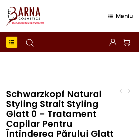
Meniu
Schwarzkopf Natural
Schwarzkopf Natural Styling Creative Gel -
Schwarzkopf Natural Styling Strait Styling
Gel creativ pentru bucle 50ml
Styling Strait Styling
Glatt 1 - Tratament Capilar pentru
Glatt 0 – Tratament
Întinderea Părului Glatt 1
Capilar Pentru
Întinderea Părului Glatt