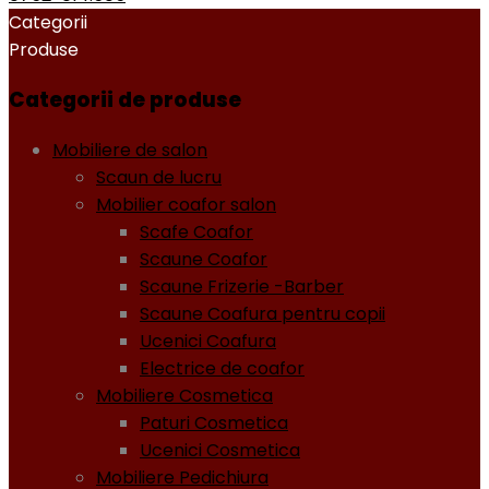
Categorii
Produse
Categorii de produse
Mobiliere de salon
Scaun de lucru
Mobilier coafor salon
Scafe Coafor
Scaune Coafor
Scaune Frizerie -Barber
Scaune Coafura pentru copii
Ucenici Coafura
Electrice de coafor
Mobiliere Cosmetica
Paturi Cosmetica
Ucenici Cosmetica
Mobiliere Pedichiura