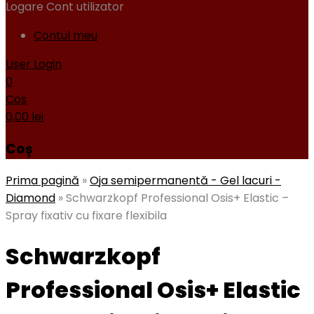
Logare
Cont utilizator
Contul meu
User Login
0
Cos
0,00
lei
Coș
Prima pagină
»
Oja semipermanentă - Gel lacuri -
Diamond
»
Schwarzkopf Professional Osis+ Elastic –
Spray fixativ cu fixare flexibila
Schwarzkopf
Professional Osis+ Elastic