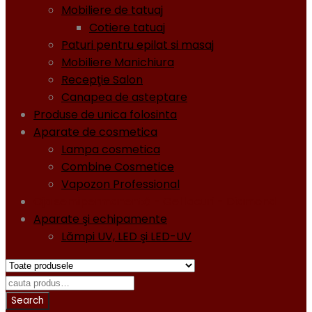
Mobiliere de tatuaj
Cotiere tatuaj
Paturi pentru epilat si masaj
Mobiliere Manichiura
Recepţie Salon
Canapea de asteptare
Produse de unica folosinta
Aparate de cosmetica
Lampa cosmetica
Combine Cosmetice
Vapozon Professional
Oja semipermanentă - Gel lacuri - Diamond
Aparate şi echipamente
Lămpi UV, LED şi LED-UV