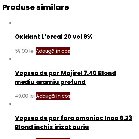
Produse similare
Oxidant L’oreal 20 vol 6%
59,00
lei
Adaugă în coș
Vopsea de par Majirel 7.40 Blond
mediu aramiu profund
49,00
lei
Adaugă în coș
Vopsea de par fara amoniac Inoa 6.23
Blond inchis irizat auriu