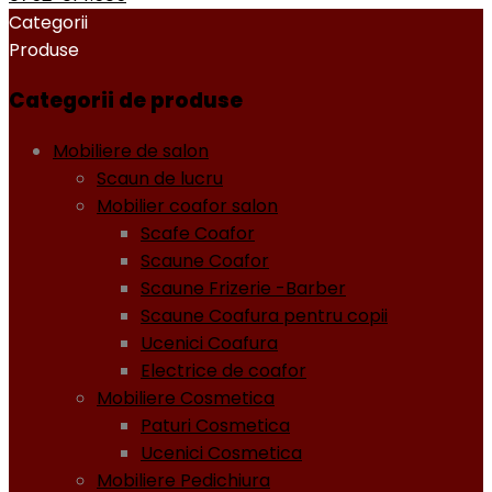
Categorii
Produse
Categorii de produse
Mobiliere de salon
Scaun de lucru
Mobilier coafor salon
Scafe Coafor
Scaune Coafor
Scaune Frizerie -Barber
Scaune Coafura pentru copii
Ucenici Coafura
Electrice de coafor
Mobiliere Cosmetica
Paturi Cosmetica
Ucenici Cosmetica
Mobiliere Pedichiura