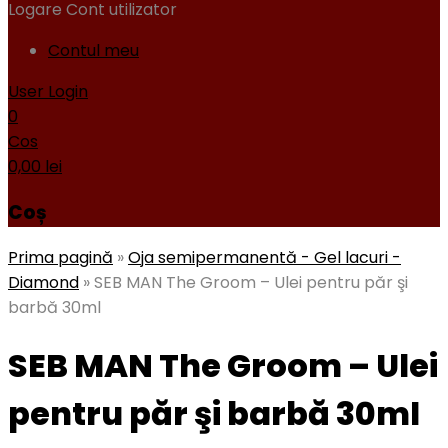
Logare
Cont utilizator
Contul meu
User Login
0
Cos
0,00
lei
Coș
Prima pagină
»
Oja semipermanentă - Gel lacuri -
Diamond
»
SEB MAN The Groom – Ulei pentru păr şi
barbă 30ml
SEB MAN The Groom – Ulei
pentru păr şi barbă 30ml