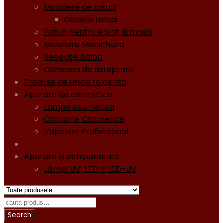
Mobiliere de tatuaj
Cotiere tatuaj
Paturi pentru epilat si masaj
Mobiliere Manichiura
Recepţie Salon
Canapea de asteptare
Produse de unica folosinta
Aparate de cosmetica
Lampa cosmetica
Combine Cosmetice
Vapozon Professional
Oja semipermanentă - Gel lacuri - Diamond
Aparate şi echipamente
Lămpi UV, LED şi LED-UV