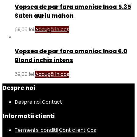
Vopsea de par fara amoniac Inoa 5.35
Saten auriu mahon
69,00
lei
Adaugă în coș
Vopsea de par fara amoniac Inoa 6.0
Blond inchis intens
69,00
lei
Adaugă în coș
Despre noi
Despre noi
Contact
Informatii clienti
Termeni si conditii
Cont client
Cos