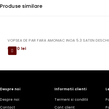
Produse similare
VOPSEA DE PAR FARA AMONIAC INOA 5.3 SATEN DESCHI
69,00
lei
Despre noi
Informatii clienti
L
Despre noi
Termeni si conditii
P
Contact
Cont client
P