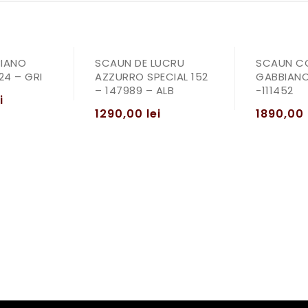
IANO
SCAUN DE LUCRU
SCAUN C
424 – GRI
AZZURRO SPECIAL 152
GABBIANO
– 147989 – ALB
-111452
i
1290,00
lei
1890,00