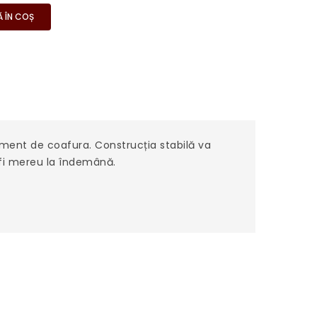
 ÎN COȘ
iment de coafura. Construcția stabilă va
 fi mereu la îndemână.