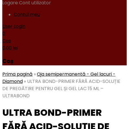
Logare
Cont utilizator
Contul meu
User Login
0
Cos
0,00
lei
Coș
Prima pagină
»
Oja semipermanentă - Gel lacuri -
Diamond
»
ULTRA BOND-PRIMER FĂRĂ ACID-SOLUȚIE
DE PREGĂTIRE PENTRU GEL ȘI GEL LAC 15 ML –
ULTRABOND
ULTRA BOND-PRIMER
FĂRĂ ACID-SOLUȚIE DE