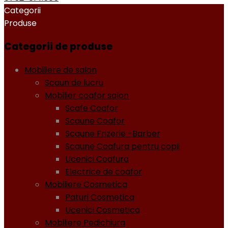
Categorii
Produse
Categorii de produse
Mobiliere de salon
Scaun de lucru
Mobilier coafor salon
Scafe Coafor
Scaune Coafor
Scaune Frizerie -Barber
Scaune Coafura pentru copii
Ucenici Coafura
Electrice de coafor
Mobiliere Cosmetica
Paturi Cosmetica
Ucenici Cosmetica
Mobiliere Pedichiura