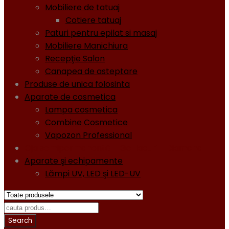
Mobiliere de tatuaj
Cotiere tatuaj
Paturi pentru epilat si masaj
Mobiliere Manichiura
Recepţie Salon
Canapea de asteptare
Produse de unica folosinta
Aparate de cosmetica
Lampa cosmetica
Combine Cosmetice
Vapozon Professional
Oja semipermanentă - Gel lacuri - Diamond
Aparate şi echipamente
Lămpi UV, LED şi LED-UV