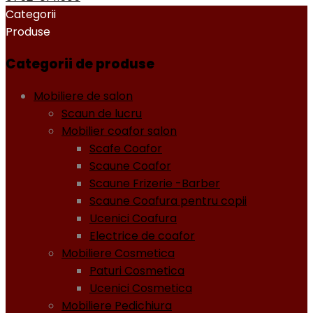
Categorii
Produse
Categorii de produse
Mobiliere de salon
Scaun de lucru
Mobilier coafor salon
Scafe Coafor
Scaune Coafor
Scaune Frizerie -Barber
Scaune Coafura pentru copii
Ucenici Coafura
Electrice de coafor
Mobiliere Cosmetica
Paturi Cosmetica
Ucenici Cosmetica
Mobiliere Pedichiura