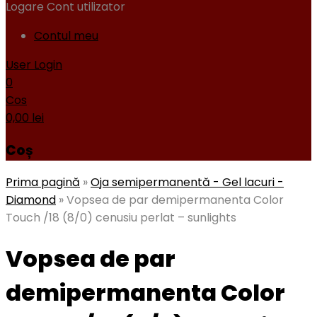
Logare
Cont utilizator
Contul meu
User Login
0
Cos
0,00
lei
Coș
Prima pagină
»
Oja semipermanentă - Gel lacuri -
Diamond
»
Vopsea de par demipermanenta Color
Touch /18 (8/0) cenusiu perlat – sunlights
Vopsea de par
demipermanenta Color