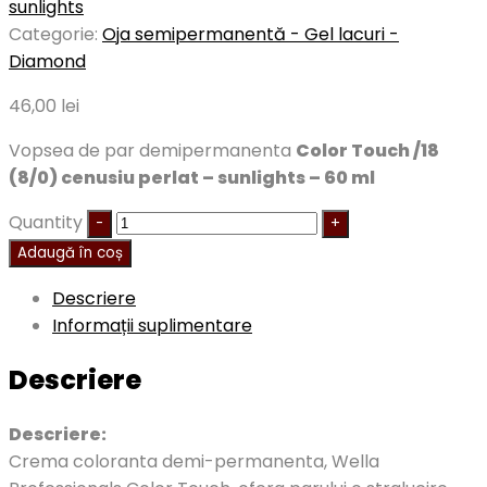
sunlights
Categorie:
Oja semipermanentă - Gel lacuri -
Diamond
46,00
lei
Vopsea de par demipermanenta
Color Touch /18
(8/0) cenusiu perlat – sunlights – 60 ml
Quantity
Adaugă în coș
Descriere
Informații suplimentare
Descriere
Descriere:
Crema coloranta demi-permanenta, Wella