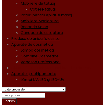
Mobiliere de tatuaj
Cotiere tatuaj
Paturi pentru epilat si masaj
Mobiliere Manichiura
Recepţie Salon
Canapea de asteptare
Produse de unica folosinta
Aparate de cosmetica
Lampa cosmetica
Combine Cosmetice
Vapozon Professional
Oja semipermanentă - Gel lacuri - Diamond
Aparate şi echipamente
Lămpi UV, LED şi LED-UV