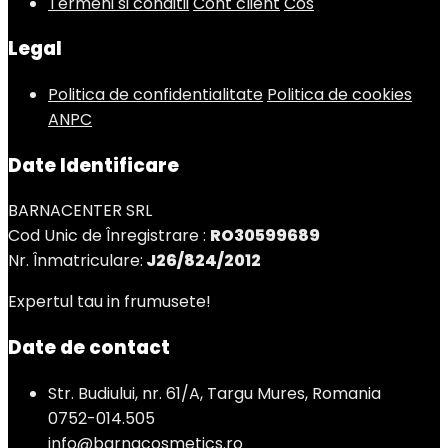
Termeni si conditii
Cont client
Cos
Legal
Politica de confidentialitate
Politica de cookies
ANPC
Date Identificare
BARNACENTER SRL
Cod Unic de Înregistrare :
RO30599689
Nr. Înmatriculare:
J26/824/2012
Expertul tau in frumusete!
Date de contact
Str. Budiului, nr. 61/A, Targu Mures, Romania
0752-014.505
info@barnacosmetics.ro