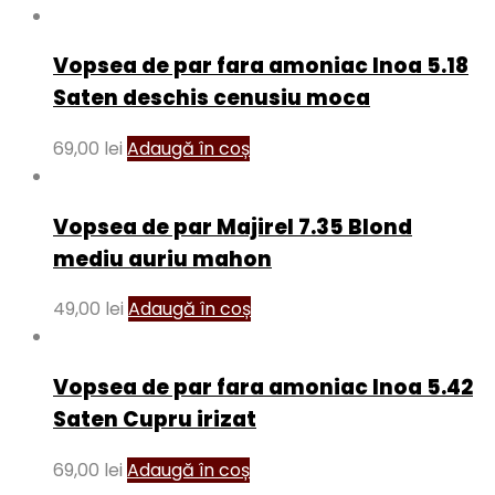
Vopsea de par fara amoniac Inoa 5.18
Saten deschis cenusiu moca
69,00
lei
Adaugă în coș
Vopsea de par Majirel 7.35 Blond
mediu auriu mahon
49,00
lei
Adaugă în coș
Vopsea de par fara amoniac Inoa 5.42
Saten Cupru irizat
69,00
lei
Adaugă în coș