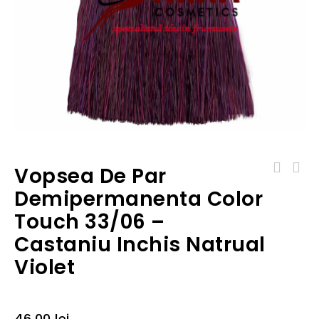
Vopsea De Par
Lady Stella Struguri- Lapte demachiantă
Vopsea de par demipermanenta Color Touch
500ml
Demipermanenta Color
44/06 - Castaniu mediu natrual violet
Touch 33/06 –
Castaniu Inchis Natrual
Violet
46,00
lei