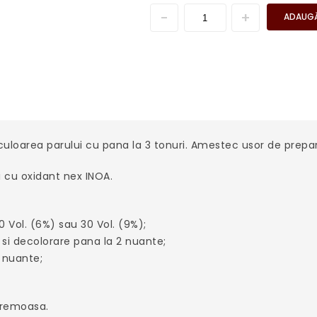
ADAUGĂ
uloarea parului cu pana la 3 tonuri. Amestec usor de prepara
i cu oxidant nex INOA.
20 Vol. (6%) sau 30 Vol. (9%);
 si decolorare pana la 2 nuante;
 nuante;
cremoasa.