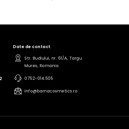
i
Date de contact
Str. Budiului, nr. 61/A, Targu
Mures, Romania
0752-014.505
2
info@barnacosmetics.ro