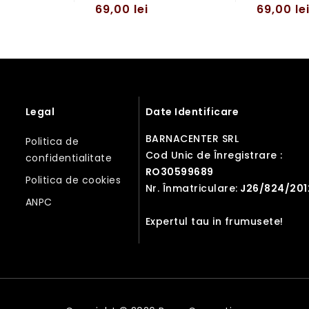
69,00
lei
69,00
le
Legal
Date Identificare
BARNACENTER SRL
Politica de
Cod Unic de Înregistrare :
confidentialitate
RO30599689
Politica de cookies
Nr. Înmatriculare:
J26/824/201
ANPC
Expertul tau in frumusete!