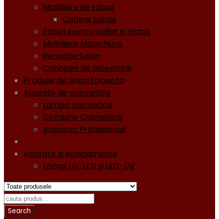
Mobiliere de tatuaj
Cotiere tatuaj
Paturi pentru epilat si masaj
Mobiliere Manichiura
Recepţie Salon
Canapea de asteptare
Produse de unica folosinta
Aparate de cosmetica
Lampa cosmetica
Combine Cosmetice
Vapozon Professional
Oja semipermanentă - Gel lacuri - Diamond
Aparate şi echipamente
Lămpi UV, LED şi LED-UV