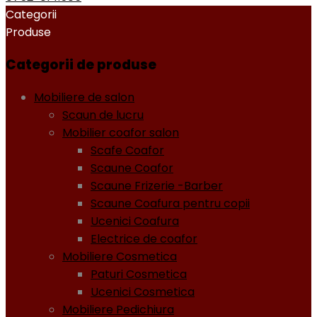
Categorii
Produse
Categorii de produse
Mobiliere de salon
Scaun de lucru
Mobilier coafor salon
Scafe Coafor
Scaune Coafor
Scaune Frizerie -Barber
Scaune Coafura pentru copii
Ucenici Coafura
Electrice de coafor
Mobiliere Cosmetica
Paturi Cosmetica
Ucenici Cosmetica
Mobiliere Pedichiura