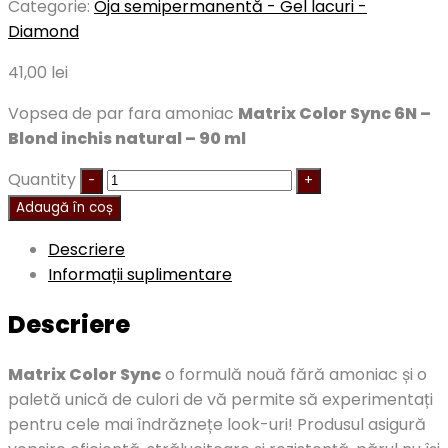
Categorie:
Oja semipermanentă - Gel lacuri -
Diamond
41,00
lei
Vopsea de par fara amoniac
Matrix Color Sync 6N –
Blond inchis natural – 90 ml
Quantity
Adaugă în coș
Descriere
Informații suplimentare
Descriere
Matrix Color Sync
o formulă nouă fără amoniac și o
paletă unică de culori de vă permite să experimentați
pentru cele mai îndrăznețe look-uri!
Produsul asigură