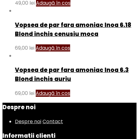
49,00
lei
Adaugă în coș
Vopsea de par fara amoniac Inoa 6.18
Blond inchis cenusiu moca
69,00
lei
Adaugă în coș
Vopsea de par fara amoniac Inoa 6.3
Blond inchis auriu
69,00
lei
Adaugă în coș
Despre noi
Despre noi
Contact
Informatii clienti