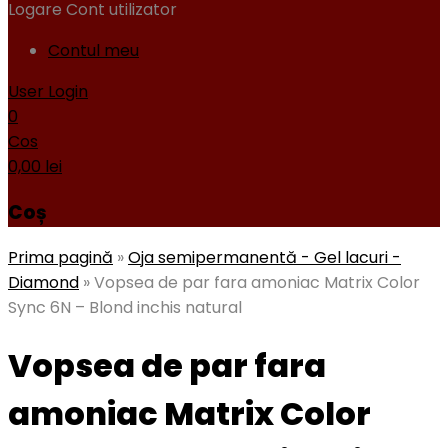
Logare
Cont utilizator
Contul meu
User Login
0
Cos
0,00
lei
Coș
Prima pagină
»
Oja semipermanentă - Gel lacuri -
Diamond
»
Vopsea de par fara amoniac Matrix Color
Sync 6N – Blond inchis natural
Vopsea de par fara
amoniac Matrix Color