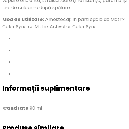
vopsire eficientă, strălucitoare și rezistență, părul nu își
pierde culoarea după spălare.
Mod de utilizare:
Amestecați în părți egale de Matrix
Color Sync cu Matrix Activator Color Sync.
Informații suplimentare
Cantitate
90 ml
Produse similare