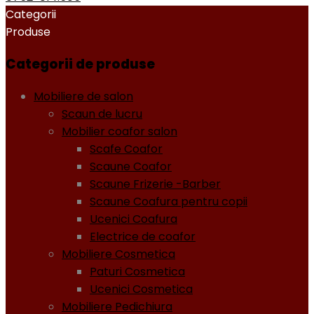
Categorii
Produse
Categorii de produse
Mobiliere de salon
Scaun de lucru
Mobilier coafor salon
Scafe Coafor
Scaune Coafor
Scaune Frizerie -Barber
Scaune Coafura pentru copii
Ucenici Coafura
Electrice de coafor
Mobiliere Cosmetica
Paturi Cosmetica
Ucenici Cosmetica
Mobiliere Pedichiura