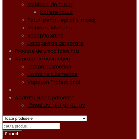
Mobiliere de tatuaj
Cotiere tatuaj
Paturi pentru epilat si masaj
Mobiliere Manichiura
Recepţie Salon
Canapea de asteptare
Produse de unica folosinta
Aparate de cosmetica
Lampa cosmetica
Combine Cosmetice
Vapozon Professional
Oja semipermanentă - Gel lacuri - Diamond
Aparate şi echipamente
Lămpi UV, LED şi LED-UV