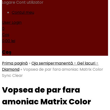
Logare
Cont utilizator
Contul meu
User Login
0
Cos
0,00
lei
Coș
Prima pagină
»
Oja semipermanentă - Gel lacuri -
Diamond
»
Vopsea de par fara amoniac Matrix Color
Sync Clear
Vopsea de par fara
amoniac Matrix Color