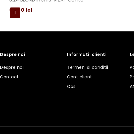
69,00
lei
Despre noi
Informatii clienti
L
Despre noi
Termeni si conditii
P
Contact
Cont client
P
Cos
A