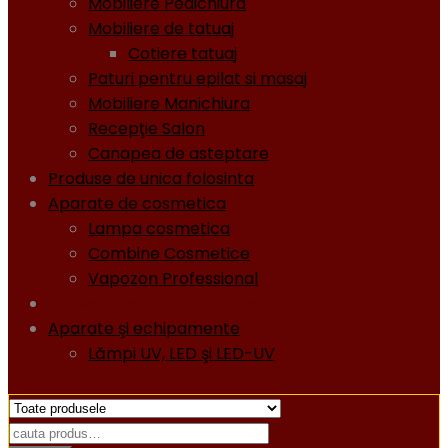
Mobiliere Pedichiura
Mobiliere de tatuaj
Cotiere tatuaj
Paturi pentru epilat si masaj
Mobiliere Manichiura
Recepţie Salon
Canapea de asteptare
Produse de unica folosinta
Aparate de cosmetica
Lampa cosmetica
Combine Cosmetice
Vapozon Professional
Oja semipermanentă - Gel lacuri - Diamond
Aparate şi echipamente
Lămpi UV, LED şi LED-UV