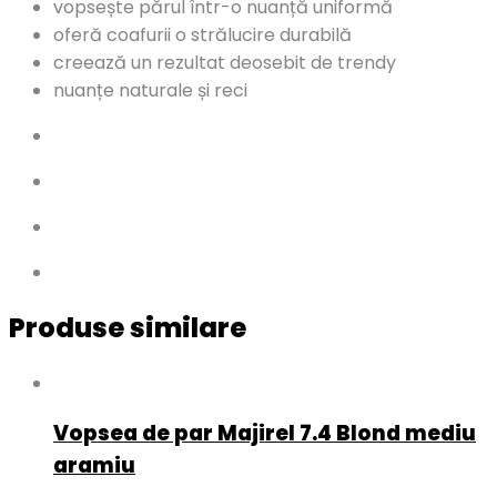
vopsește părul într-o nuanță uniformă
oferă coafurii o strălucire durabilă
creează un rezultat deosebit de trendy
nuanțe naturale și reci
Produse similare
Vopsea de par Majirel 7.4 Blond mediu
aramiu