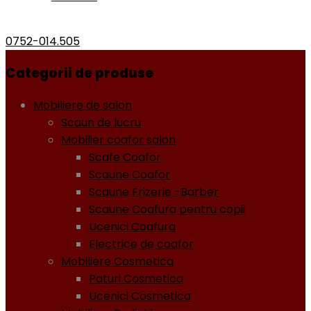
0752-014.505
Categorii de produse
Mobiliere de salon
Scaun de lucru
Mobilier coafor salon
Scafe Coafor
Scaune Coafor
Scaune Frizerie -Barber
Scaune Coafura pentru copii
Ucenici Coafura
Electrice de coafor
Mobiliere Cosmetica
Paturi Cosmetica
Ucenici Cosmetica