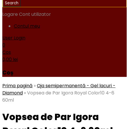
Logare
Cont utilizator
Contul meu
User Login
0
Cos
0,00
lei
Coș
Prima pagină
»
Oja semipermanentă - Gel lacuri -
Diamond
»
Vopsea de Par Igora Royal Color10 4-6
60ml
Vopsea de Par Igora