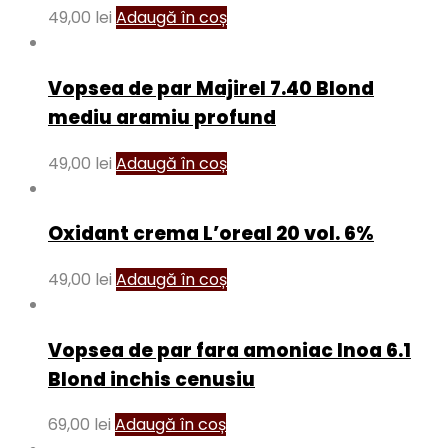
49,00
lei
Adaugă în coș
Vopsea de par Majirel 7.40 Blond
mediu aramiu profund
49,00
lei
Adaugă în coș
Oxidant crema L’oreal 20 vol. 6%
49,00
lei
Adaugă în coș
Vopsea de par fara amoniac Inoa 6.1
Blond inchis cenusiu
69,00
lei
Adaugă în coș