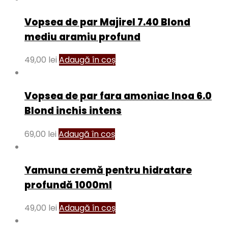
Vopsea de par Majirel 7.40 Blond
mediu aramiu profund
49,00
lei
Adaugă în coș
Vopsea de par fara amoniac Inoa 6.0
Blond inchis intens
69,00
lei
Adaugă în coș
Yamuna cremă pentru hidratare
profundă 1000ml
49,00
lei
Adaugă în coș