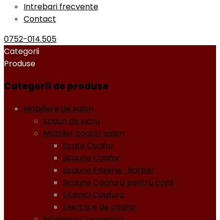
Intrebari frecvente
Contact
0752-014.505
Categorii
Produse
Categorii de produse
Mobiliere de salon
Scaun de lucru
Mobilier coafor salon
Scafe Coafor
Scaune Coafor
Scaune Frizerie -Barber
Scaune Coafura pentru copii
Ucenici Coafura
Electrice de coafor
Mobiliere Cosmetica