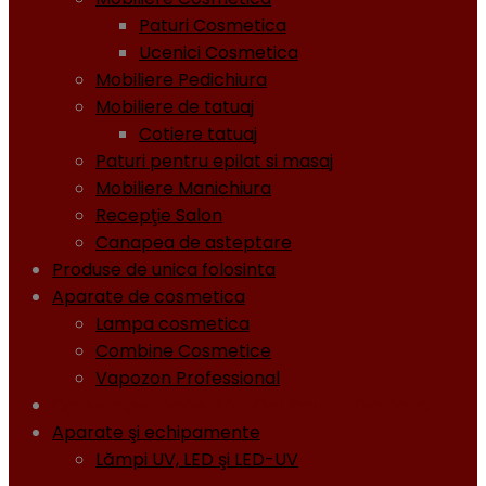
Paturi Cosmetica
Ucenici Cosmetica
Mobiliere Pedichiura
Mobiliere de tatuaj
Cotiere tatuaj
Paturi pentru epilat si masaj
Mobiliere Manichiura
Recepţie Salon
Canapea de asteptare
Produse de unica folosinta
Aparate de cosmetica
Lampa cosmetica
Combine Cosmetice
Vapozon Professional
Oja semipermanentă - Gel lacuri - Diamond
Aparate şi echipamente
Lămpi UV, LED şi LED-UV