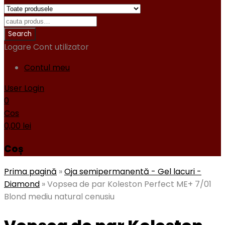
Logare
Cont utilizator
Contul meu
User Login
0
Cos
0,00
lei
Coș
Prima pagină
»
Oja semipermanentă - Gel lacuri -
Diamond
»
Vopsea de par Koleston Perfect ME+ 7/01
Blond mediu natural cenusiu