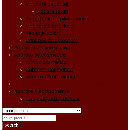
Mobiliere de tatuaj
Cotiere tatuaj
Paturi pentru epilat si masaj
Mobiliere Manichiura
Recepţie Salon
Canapea de asteptare
Produse de unica folosinta
Aparate de cosmetica
Lampa cosmetica
Combine Cosmetice
Vapozon Professional
Oja semipermanentă - Gel lacuri - Diamond
Aparate şi echipamente
Lămpi UV, LED şi LED-UV