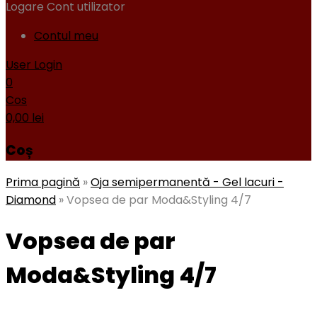
Logare
Cont utilizator
Contul meu
User Login
0
Cos
0,00
lei
Coș
Prima pagină
»
Oja semipermanentă - Gel lacuri -
Diamond
»
Vopsea de par Moda&Styling 4/7
Vopsea de par
Moda&Styling 4/7