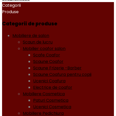
Categorii
Produse
Categorii de produse
Mobiliere de salon
Scaun de lucru
Mobilier coafor salon
Scafe Coafor
Scaune Coafor
Scaune Frizerie -Barber
Scaune Coafura pentru copii
Ucenici Coafura
Electrice de coafor
Mobiliere Cosmetica
Paturi Cosmetica
Ucenici Cosmetica
Mobiliere Pedichiura