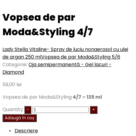
Vopsea de par
Moda&Styling 4/7
Lady Stella Vitaline- Spray de luciu nonaerosol cu ulei
de argan 250 ml
Vopsea de par Moda&Styling 5/6
Categorie:
Oja semipermanentă - Gel lacuri -
Diamond
59,00
lei
Vopsea de par Moda&Styling
4/7 – 125 ml
Quantity
Adaugă în coș
Descriere