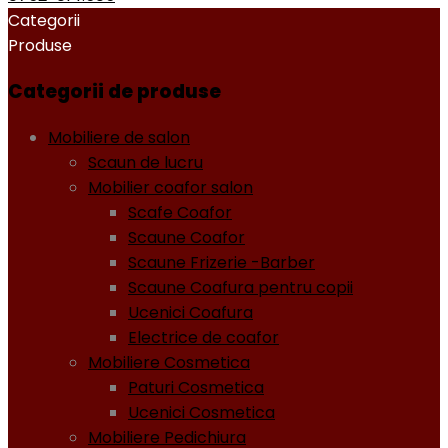
Categorii
Produse
Categorii de produse
Mobiliere de salon
Scaun de lucru
Mobilier coafor salon
Scafe Coafor
Scaune Coafor
Scaune Frizerie -Barber
Scaune Coafura pentru copii
Ucenici Coafura
Electrice de coafor
Mobiliere Cosmetica
Paturi Cosmetica
Ucenici Cosmetica
Mobiliere Pedichiura