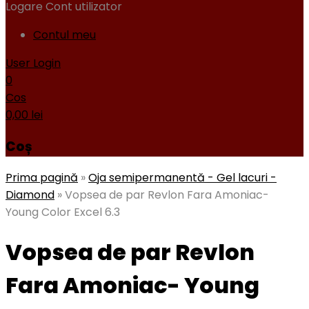
Logare
Cont utilizator
Contul meu
User Login
0
Cos
0,00
lei
Coș
Prima pagină
»
Oja semipermanentă - Gel lacuri -
Diamond
»
Vopsea de par Revlon Fara Amoniac-
Young Color Excel 6.3
Vopsea de par Revlon
Fara Amoniac- Young