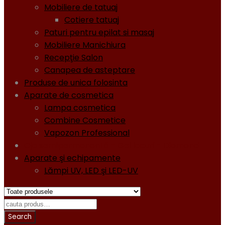
Mobiliere de tatuaj
Cotiere tatuaj
Paturi pentru epilat si masaj
Mobiliere Manichiura
Recepţie Salon
Canapea de asteptare
Produse de unica folosinta
Aparate de cosmetica
Lampa cosmetica
Combine Cosmetice
Vapozon Professional
Oja semipermanentă - Gel lacuri - Diamond
Aparate şi echipamente
Lămpi UV, LED şi LED-UV