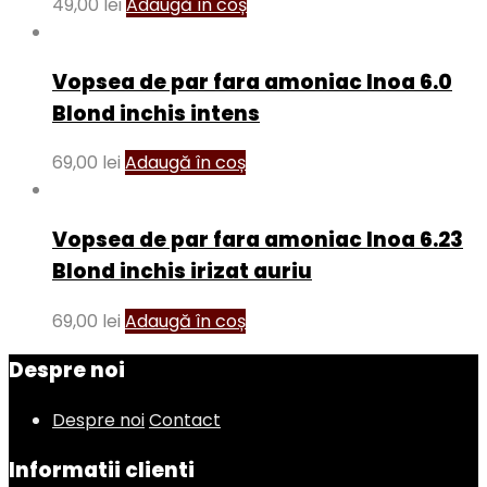
49,00
lei
Adaugă în coș
Vopsea de par fara amoniac Inoa 6.0
Blond inchis intens
69,00
lei
Adaugă în coș
Vopsea de par fara amoniac Inoa 6.23
Blond inchis irizat auriu
69,00
lei
Adaugă în coș
Despre noi
Despre noi
Contact
Informatii clienti