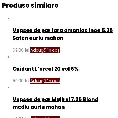
Produse similare
Vopsea de par fara amoniac Inoa 5.35
Saten auriu mahon
69,00
lei
Adaugă în coș
Oxidant L’oreal 20 vol 6%
59,00
lei
Adaugă în coș
Vopsea de par Majirel 7.35 Blond
mediu auriu mahon