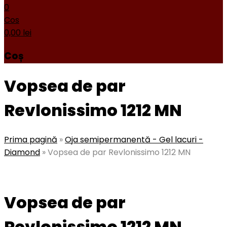
0
Cos
0,00
lei
Coș
Vopsea de par
Revlonissimo 1212 MN
Prima pagină
»
Oja semipermanentă - Gel lacuri -
Diamond
»
Vopsea de par Revlonissimo 1212 MN
Vopsea de par
Revlonissimo 1212 MN