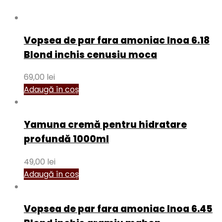
Vopsea de par fara amoniac Inoa 6.18
Blond inchis cenusiu moca
69,00
lei
Adaugă în coș
Yamuna cremă pentru hidratare
profundă 1000ml
49,00
lei
Adaugă în coș
Vopsea de par fara amoniac Inoa 6.45