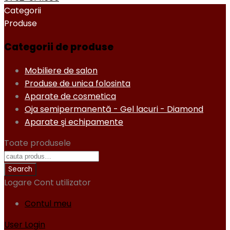
Categorii
Produse
Categorii de produse
Mobiliere de salon
Produse de unica folosinta
Aparate de cosmetica
Oja semipermanentă - Gel lacuri - Diamond
Aparate şi echipamente
Toate produsele
Logare
Cont utilizator
Contul meu
User Login