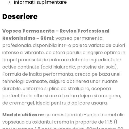
Informații suplimentare
Descriere
Vopsea Permanenta – Revlon Professional
Revlonissimo – 60ml:
vopsea permanenta
profesionala, disponibila intr-o paleta variata de culori
intense si vibrante, ce ofera parului o ingrijire optima in
timpul procesului de colorare datorita ingredientelor
active continute (acid hialuronic, proteine din soia).
Formula de inalta performanta, creata pe baza unei
tehnologii avansate, asigura obtinerea unor nuante
durabile, uniforme si pline de stralucire, acopera
perfect firele albe si are o textura lejera si omogena,
de crema-gel, ideala pentru o aplicare usoara.
Mod de utilizare:
se amesteca intr-un bol nemetalic
vopseaua cu oxidantul crema in proportie de 1:1.5 (1