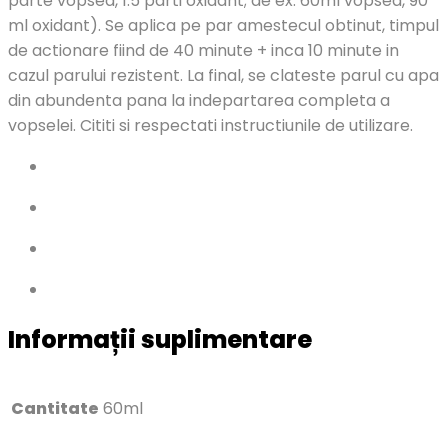
parte vopsea, 1.5 parti oxidant; de ex. 60ml vopsea, 90
ml oxidant). Se aplica pe par amestecul obtinut, timpul
de actionare fiind de 40 minute + inca 10 minute in
cazul parului rezistent. La final, se clateste parul cu apa
din abundenta pana la indepartarea completa a
vopselei. Cititi si respectati instructiunile de utilizare.
Informații suplimentare
Cantitate
60ml