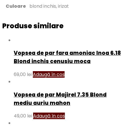
Culoare
blond inchis, irizat
Produse similare
Vopsea de par fara amoniac Inoa 6.18
Blond inchis cenusiu moca
69,00
lei
Adaugă în coș
Vopsea de par Majirel 7.35 Blond
mediu auriu mahon
49,00
lei
Adaugă în coș