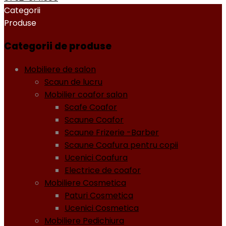
Categorii
Produse
Categorii de produse
Mobiliere de salon
Scaun de lucru
Mobilier coafor salon
Scafe Coafor
Scaune Coafor
Scaune Frizerie -Barber
Scaune Coafura pentru copii
Ucenici Coafura
Electrice de coafor
Mobiliere Cosmetica
Paturi Cosmetica
Ucenici Cosmetica
Mobiliere Pedichiura