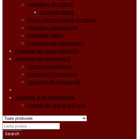
Mobiliere de tatuaj
Cotiere tatuaj
Paturi pentru epilat si masaj
Mobiliere Manichiura
Recepţie Salon
Canapea de asteptare
Produse de unica folosinta
Aparate de cosmetica
Lampa cosmetica
Combine Cosmetice
Vapozon Professional
Oja semipermanentă - Gel lacuri - Diamond
Aparate şi echipamente
Lămpi UV, LED şi LED-UV