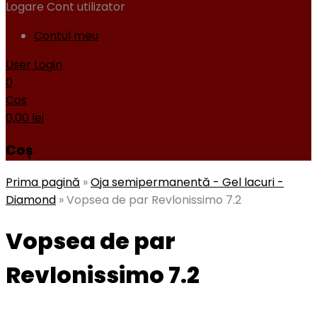
Logare
Cont utilizator
Contul meu
User Login
0
Cos
0,00
lei
Coș
Prima pagină
»
Oja semipermanentă - Gel lacuri -
Diamond
»
Vopsea de par Revlonissimo 7.2
Vopsea de par
Revlonissimo 7.2